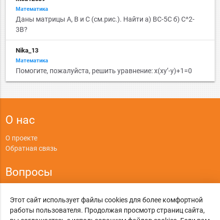
Математика
Даны матрицы A, B и C (см.рис.). Найти а) BC-5C б) С^2-
3B?
Nika_13
Математика
Помогите, пожалуйста, решить уравнение: x(xy’-y)+1=0
О нас
О проекте
Обратная связь
Вопросы
Правила
Этот сайт использует файлы cookies для более комфортной
Политика конфиденциальности
работы пользователя. Продолжая просмотр страниц сайта,