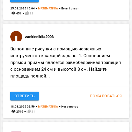
25.03.2025 15:04
МАТЕМАТИКА
Есть 1 ответ
remove_red_eye
thumb_up
451
32
zankinnikita2008
Выполните рисунки с помощью чертёжных
инструментов к каждой задаче: 1. Основанием
прямой призмы является равнобедренная трапеция
с основанием 24 см и высотой 8 см. Найдите
площадь полной...
ОТВЕТИТЬ
ПОЖАЛОВАТЬСЯ
18.03.2025 02:59
МАТЕМАТИКА
Нет ответов
remove_red_eye
thumb_up
2516
21