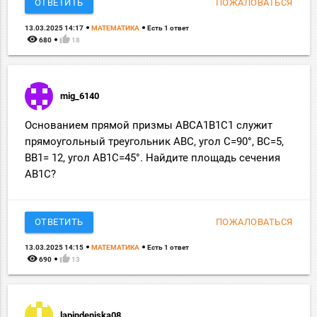
ОТВЕТИТЬ
ПОЖАЛОВАТЬСЯ
13.03.2025 14:17
МАТЕМАТИКА
Есть 1 ответ
remove_red_eye
thumb_up
680
18
mig_6140
Основанием прямой призмы АВСА1В1С1 служит
прямоугольный треугольник АВС, угол C=90°, BC=5,
BB1= 12, угол АВ1С=45°. Найдите площадь сечения
АВ1С?
ОТВЕТИТЬ
ПОЖАЛОВАТЬСЯ
13.03.2025 14:15
МАТЕМАТИКА
Есть 1 ответ
remove_red_eye
thumb_up
690
13
lapindeniska08