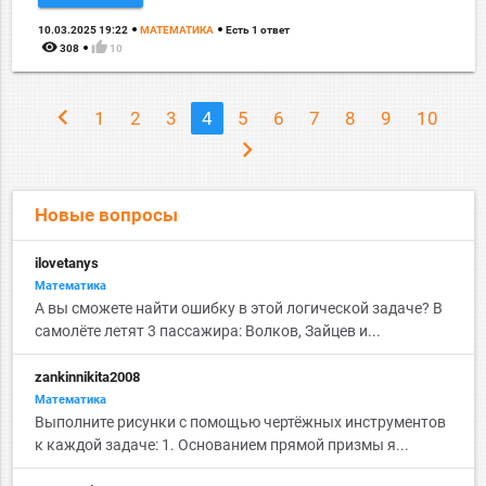
10.03.2025 19:22
МАТЕМАТИКА
Есть 1 ответ
remove_red_eye
thumb_up
308
10
chevron_left
1
2
3
4
5
6
7
8
9
10
chevron_right
Новые вопросы
ilovetanys
Математика
А вы сможете найти ошибку в этой логической задаче? В
самолёте летят 3 пассажира: Волков, Зайцев и...
zankinnikita2008
Математика
Выполните рисунки с помощью чертёжных инструментов
к каждой задаче: 1. Основанием прямой призмы я...