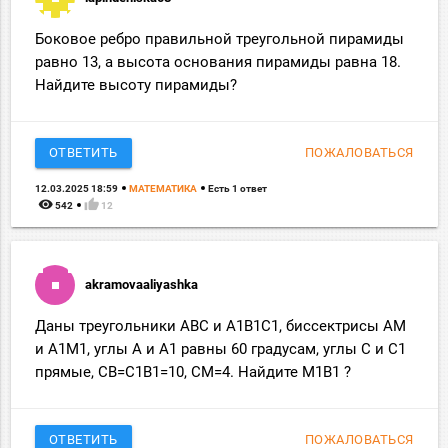
Боковое ребро правильной треугольной пирамиды
равно 13, а высота основания пирамиды равна 18.
Найдите высоту пирамиды?
ОТВЕТИТЬ
ПОЖАЛОВАТЬСЯ
12.03.2025 18:59
МАТЕМАТИКА
Есть 1 ответ
remove_red_eye
thumb_up
542
12
akramovaaliyashka
Даны треугольники АВС и А1В1С1, биссектрисы АМ
и А1M1, углы А и А1 равны 60 градусам, углы С и С1
прямые, CB=C1B1=10, CM=4. Найдите М1B1 ?
ОТВЕТИТЬ
ПОЖАЛОВАТЬСЯ