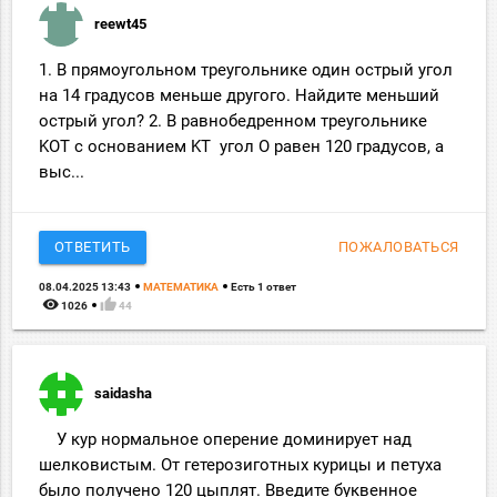
reewt45
1. В прямоугольном треугольнике один острый угол
на 14 градусов меньше другого. Найдите меньший
острый угол? 2. В равнобедренном треугольнике
KOT с основанием KT угол О равен 120 градусов, а
выс...
ОТВЕТИТЬ
ПОЖАЛОВАТЬСЯ
08.04.2025 13:43
МАТЕМАТИКА
Есть 1 ответ
remove_red_eye
thumb_up
1026
44
saidasha
У кур нормальное оперение доминирует над
шелковистым. От гетерозиготных курицы и петуха
было получено 120 цыплят. Введите буквенное