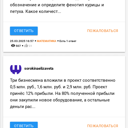
обозначение и определите фенотип курицы и
петуха. Какое количест...
ОТВЕТИТЬ
ПОЖАЛОВАТЬСЯ
25.03.2025 16:57
МАТЕМАТИКА
Есть 1 ответ
remove_red_eye
thumb_up
507
31
sorokinaelizaveta
Три бизнесмена вложили в проект соответственно
0,5 млн. руб., 1,6 млн. руб. и 2,9 млн. руб. Проект
принёс 12% прибыли. На 80% полученной прибыли
они закупили новое оборудование, а остальные
деньги рас...
ОТВЕТИТЬ
ПОЖАЛОВАТЬСЯ