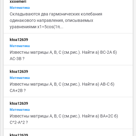
xxxemeri
Математика
Складываются два гармонических колебания
одинакового направления, описываемых
уравнениями x1=5cos(1π...
ktoa12639
Математика
Известны матрицы А, B, C (см.рис.). Найти а) BC-2A б)
АС-3B ?
ktoa12639
Математика
Известны матрицы А, B, C (см.рис.). Найти а) AB-C б)
СА+2B ?
ktoa12639
Математика
Известны матрицы А, B, C (см.рис.). Найти а) BA+2C б)
С^2-A^2 ?
ktoa12639