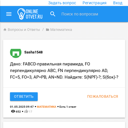
Задать вопрос
Регистрация
Вход
close
menu
search
Вопросы и Ответы
Математика
home
folder
Sasha1548
Дано: FABCD-правильная пирамида, FO
перпендикулярно ABC, FN перпендикулярно AD,
FC=5, FO=3, AP=PB, AN=ND. Найдите: S(NPF)-?; S(бок)-?
ОТВЕТИТЬ
ПОЖАЛОВАТЬСЯ
01.05.2025 09:47
МАТЕМАТИКА
Есть 1 ответ
remove_red_eye
thumb_up
652
17