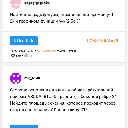
sdgsgfgsgsh04
Найти площадь фигуры, ограниченной прямой y=1-
2x и графиком функции y=x^2-5x-3?
ОТВЕТИТЬ
ПОЖАЛОВАТЬСЯ
16.03.2025 13:47
МАТЕМАТИКА
Есть 1 ответ
remove_red_eye
thumb_up
390
12
mig_6140
Сторона основания правильной четырёхугольной
призмы ABCDA1B1C1D1 равна 7, а боковое ребро 24.
Найдите площадь сечения, которое проходит через
сторону основания AD и вершину С1?