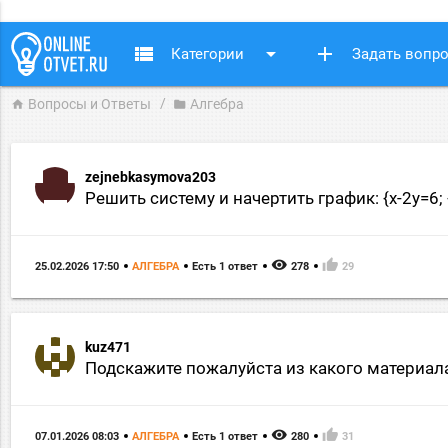
view_list
arrow_drop_down
add
Категории
Задать вопр
Вопросы и Ответы
Алгебра
home
folder
zejnebkasymova203
Решить систему и начертить график: {x-2y=6;
remove_red_eye
thumb_up
25.02.2026 17:50
АЛГЕБРА
Есть 1 ответ
278
29
kuz471
Подскажите пожалуйста из какого материала
remove_red_eye
thumb_up
07.01.2026 08:03
АЛГЕБРА
Есть 1 ответ
280
31