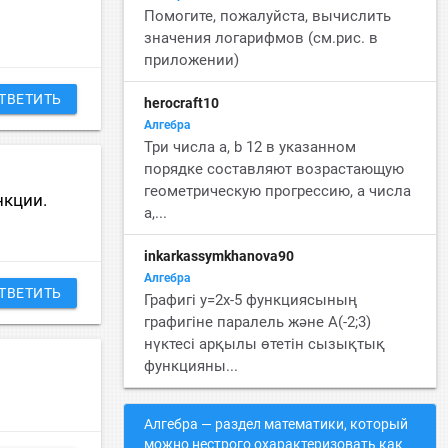
Помогите, пожалуйста, вычислить
значения логарифмов (см.рис. в
приложении)
ТВЕТИТЬ
herocraft10
Алгебра
Три числа a, b 12 в указанном
порядке составляют возрастающую
геометрическую прогрессию, a числа
нкции.
a,...
inkarkassymkhanova90
Алгебра
ТВЕТИТЬ
Графигі y=2x-5 функциясының
графигіне паралель және A(-2;3)
нүктесі арқылы өтетін сызықтық
функцияны...
Алгебра — раздел математики, который
можно нестрого охарактеризовать как