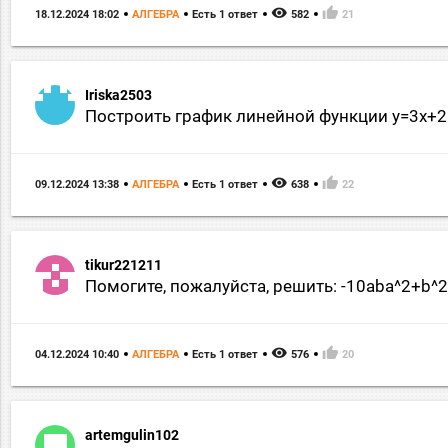
remove_red_eye
thumb_up
18.12.2024 18:02
АЛГЕБРА
Есть 1 ответ
582
21
Iriska2503
Построить график линейной функции y=3x
remove_red_eye
thumb_up
09.12.2024 13:38
АЛГЕБРА
Есть 1 ответ
638
22
tikur221211
Помогите, пожалуйста, решить: -10aba^2+b^21
remove_red_eye
thumb_up
04.12.2024 10:40
АЛГЕБРА
Есть 1 ответ
576
20
artemgulin102