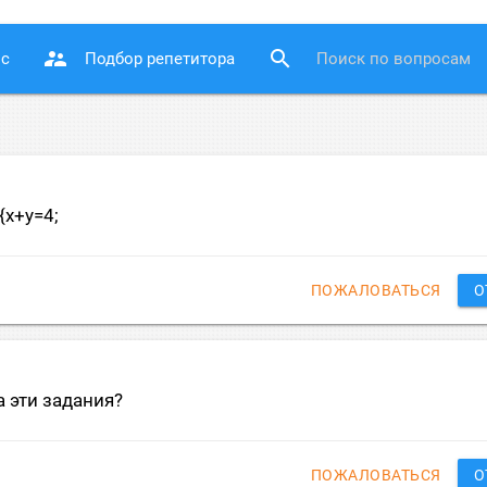
supervisor_account
search
ос
Подбор репетитора
 {x+y=4;
ПОЖАЛОВАТЬСЯ
О
 эти задания?
ПОЖАЛОВАТЬСЯ
О