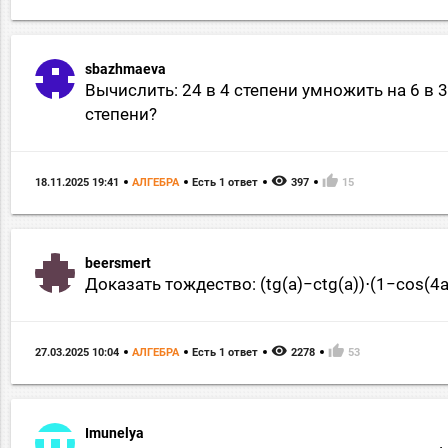
sbazhmaeva
Вычислить: 24 в 4 степени умножить на 6 в 3
степени?
remove_red_eye
thumb_up
18.11.2025 19:41
АЛГЕБРА
Есть 1 ответ
397
15
beersmert
Доказать тождество: (tg(a)−ctg(a))⋅(1−cos(4
remove_red_eye
thumb_up
27.03.2025 10:04
АЛГЕБРА
Есть 1 ответ
2278
53
Imunelya