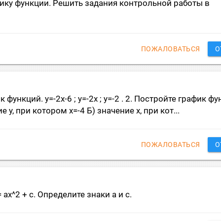
афику функции. Решить задания контрольной работы в
ПОЖАЛОВАТЬСЯ
О
функций. у=-2х-6 ; у=-2х ; у=-2 . 2. Постройте график фу
 у, при котором х=-4 Б) значение х, при кот...
ПОЖАЛОВАТЬСЯ
О
ах^2 + с. Определите знаки а и с.