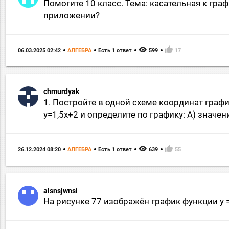
Помогите 10 класс. Тема: касательная к гр
приложении?
remove_red_eye
thumb_up
06.03.2025 02:42
АЛГЕБРА
Есть 1 ответ
599
17
chmurdyak
1. Постройте в одной схеме координат график 
у=1,5х+2 и определите по графику: А) значение
remove_red_eye
thumb_up
26.12.2024 08:20
АЛГЕБРА
Есть 1 ответ
639
55
alsnsjwnsi
На рисунке 77 изображён график функции у = 