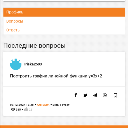
Профиль
Вопросы
Ответы
Последние вопросы
Iriska2503
Построить график линейной функции y=3x+2
bookmark_border
09.12.2024 13:38
АЛГЕБРА
Есть 1 ответ
remove_red_eye
thumb_up
585
22