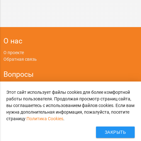
О нас
О проекте
Обратная связь
Вопросы
Правила
Этот сайт использует файлы cookies для более комфортной
Политика конфиденциальности
работы пользователя. Продолжая просмотр страниц сайта,
вы соглашаетесь с использованием файлов cookies. Если вам
©
Online-Otvet.ru
, 2012-2026
нужна дополнительная информация, пожалуйста, посетите
Этот сайт использует cookies
страницу
Политика Cookies
Политика Cookies
.
. Вы можете указать условия
хранения и доступ к cookies в своем браузере.
ЗАКРЫТЬ