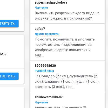
supermashasokolova
Черчение
Выполнить разрезы каждого вида на
рисунке (см.рис. в приложении)?
ТВЕТИТЬ
asfas7
Другие предметы
Помогите, пожалуйста, выполнить
чертеж, деталь - параллелепипед,
изобразить чертеж: изометрия и
емы
вид...
89056948630
Русский язык
1/ Повидло (2 скл.), путеводитель (2
ТВЕТИТЬ
скл.), фамилия (1 скл.), туфля (1 скл.),
свежесть (3 скл.), тюл...
shikhovamalika07
Черчение
Аксонометрия, вид слева🙏🏻