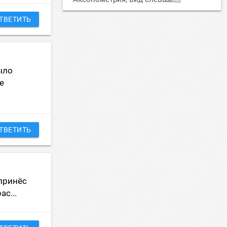
ТВЕТИТЬ
ыло
е
ТВЕТИТЬ
 принёс
с...