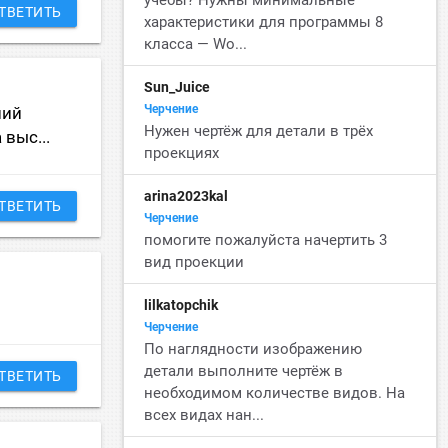
ТВЕТИТЬ
характеристики для программы 8
класса — Wo...
Sun_Juice
Черчение
ший
Нужен чертёж для детали в трёх
выс...
проекциях
arina2023kal
ТВЕТИТЬ
Черчение
помогите пожалуйста начертить 3
вид проекции
lilkatopchik
Черчение
По наглядности изображению
детали выполните чертёж в
ТВЕТИТЬ
необходимом количестве видов. На
всех видах нан...