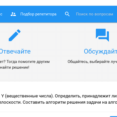
supervisor_account
search
ос
Подбор репетитора
edit
question_answer
Отвечайте
Обсуждай
ет? Тогда помогите другим
Общайтесь, выбирайте луч
найти решение!
 Y (вещественные числа). Определить, принадлежит ли
плоскости. Составить алгоритм решения задачи на алго