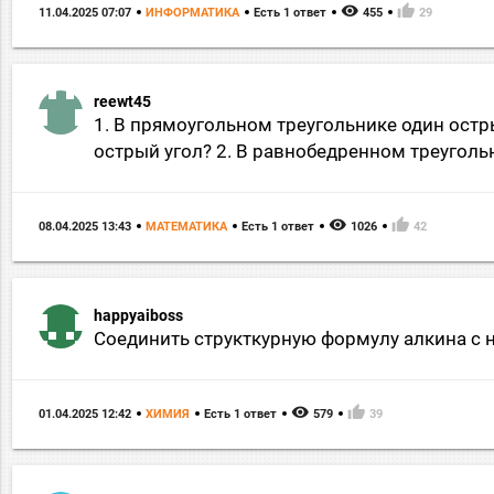
remove_red_eye
thumb_up
11.04.2025 07:07
ИНФОРМАТИКА
Есть 1 ответ
455
29
reewt45
1. В прямоугольном треугольнике один остр
острый угол? 2. В равнобедренном треугольн
remove_red_eye
thumb_up
08.04.2025 13:43
МАТЕМАТИКА
Есть 1 ответ
1026
42
happyaiboss
Соединить структкурную формулу алкина с 
remove_red_eye
thumb_up
01.04.2025 12:42
ХИМИЯ
Есть 1 ответ
579
39