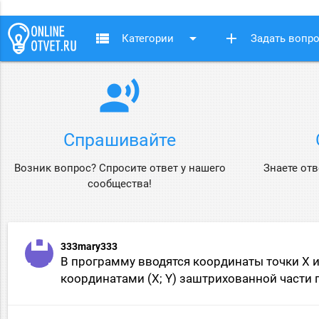
view_list
arrow_drop_down
add
Категории
Задать вопр
record_voice_over
Спрашивайте
Возник вопрос? Спросите ответ у нашего
Знаете отв
сообщества!
333mary333
В программу вводятся координаты точки X и
координатами (X; Y) заштрихованной части 