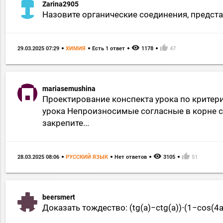
Zarina2905
Назовите органические соединения, предст
remove_red_eye
thumb_up
29.03.2025 07:29
ХИМИЯ
Есть 1 ответ
1178
47
mariasemushina
Проектирование конспекта урока по критери
урока Непроизносимые согласные в корне 
закрепите...
remove_red_eye
thumb_up
28.03.2025 08:06
РУССКИЙ ЯЗЫК
Нет ответов
3105
51
beersmert
Доказать тождество: (tg(a)−ctg(a))⋅(1−cos(4