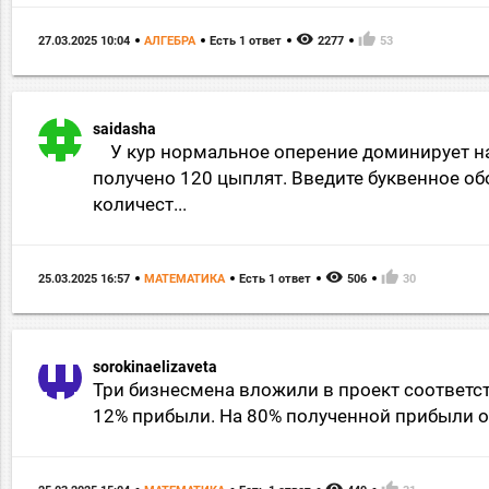
remove_red_eye
thumb_up
27.03.2025 10:04
АЛГЕБРА
Есть 1 ответ
2277
53
saidasha
У кур нормальное оперение доминирует на
получено 120 цыплят. Введите буквенное об
количест...
remove_red_eye
thumb_up
25.03.2025 16:57
МАТЕМАТИКА
Есть 1 ответ
506
30
sorokinaelizaveta
Три бизнесмена вложили в проект соответствен
12% прибыли. На 80% полученной прибыли он
remove_red_eye
thumb_up