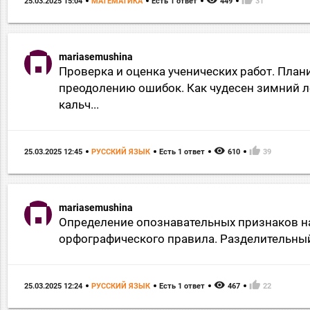
25.03.2025 15:04
МАТЕМАТИКА
Есть 1 ответ
449
31
mariasemushina
Проверка и оценка ученических работ. Пла
преодолению ошибок. Как чудесен зимний ле
кальч...
remove_red_eye
thumb_up
25.03.2025 12:45
РУССКИЙ ЯЗЫК
Есть 1 ответ
610
39
mariasemushina
Определение опознавательных признаков н
орфографического правила. Разделительный
remove_red_eye
thumb_up
25.03.2025 12:24
РУССКИЙ ЯЗЫК
Есть 1 ответ
467
22