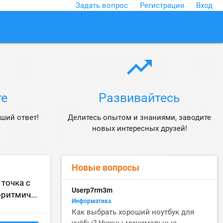
Задать вопрос
Регистрация
Вход
close
trending_up
те
Развивайтесь
ший ответ!
Делитесь опытом и знаниями, заводите
новых интересных друзей!
Новые вопросы
 точка с
Userp7rm3m
ритмич...
Информатика
Как выбрать хороший ноутбук для
учёбы? Нужны минимальные