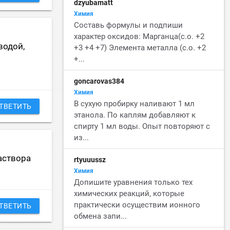
dzyubamatt
Химия
Составь формулы и подпиши
характер оксидов: Марганца(с.о. +2
водой,
+3 +4 +7) Элемента металла (с.о. +2
+...
goncarovas384
Химия
В сухую пробирку наливают 1 мл
ТВЕТИТЬ
этанола. По каплям добавляют к
спирту 1 мл воды. Опыт повторяют с
из...
аствора
rtyuuussz
Химия
Допишите уравнения только тех
химических реакций, которые
практически осуществим ионного
ТВЕТИТЬ
обмена запи...