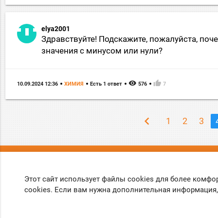
elya2001
Здравствуйте! Подскажите, пожалуйста, по
значения с минусом или нули?
remove_red_eye
thumb_up
10.09.2024 12:36
ХИМИЯ
Есть 1 ответ
576
7
chevron_left
1
2
3
О нас
Вопрос
Этот сайт использует файлы cookies для более комфо
О проекте
Правила
cookies. Если вам нужна дополнительная информация,
Обратная связь
Политика ко