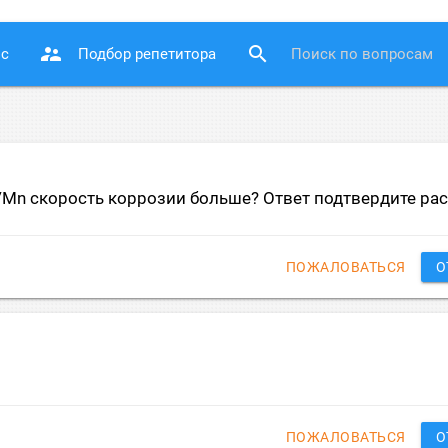
supervisor_account
search
ос
Подбор репетитора
) Pt/Mn скорость коррозии больше? Ответ подтвердите ра
ПОЖАЛОВАТЬСЯ
О
ПОЖАЛОВАТЬСЯ
О