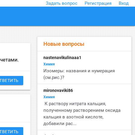
Задать вопрос
Регистрация
Вход
close
Новые вопросы
nastenavikulinaaa1
счетами.
Химия
Изомеры: названия и нумерация
(см.рис.)?
ТВЕТИТЬ
mironovaviki86
Химия
К раствору нитрата кальция,
полученному растворением оксида
кальция в азотной кислоте,
добавили рас...
ТВЕТИТЬ