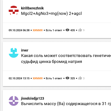
kirillberezhnik
Mgcl2+AgNo3=mg(now) 2+agcl
remove_red_eye
thumb_up
09.10.2024 06:38
ХИМИЯ
Есть 1 ответ
435
9
irver
Какая соль может соответствовать генетиче
судьфид цинка бромид натрия
remove_red_eye
thumb_up
02.10.2024 13:15
ХИМИЯ
Есть 1 ответ
325
3
jiosdcisdjp123
Вычислить массу (Ва) содержащегося в 31 гр