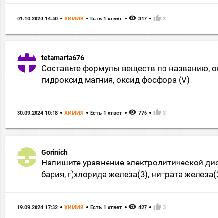
remove_red_eye
thumb_up
01.10.2024 14:50
ХИМИЯ
Есть 1 ответ
317
2
tetamarta676
Составьте формулы веществ по названию, оп
гидроксид магния, оксид фосфора (V)
remove_red_eye
thumb_up
30.09.2024 10:18
ХИМИЯ
Есть 1 ответ
776
3
Gorinich
Напишите уравнение электролитической дисс
бария, г)хлорида железа(3), нитрата железа(
remove_red_eye
thumb_up
19.09.2024 17:32
ХИМИЯ
Есть 1 ответ
427
3