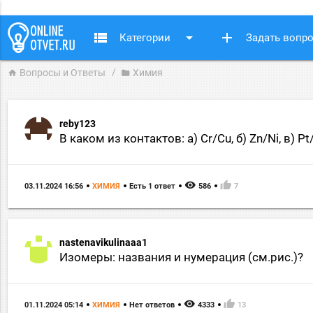
view_list
arrow_drop_down
add
Категории
Задать вопр
Вопросы и Ответы
Химия
home
folder
reby123
В каком из контактов: а) Cr/Cu, б) Zn/Ni, в
remove_red_eye
thumb_up
03.11.2024 16:56
ХИМИЯ
Есть 1 ответ
586
7
nastenavikulinaaa1
Изомеры: названия и нумерация (см.рис.)?
remove_red_eye
thumb_up
01.11.2024 05:14
ХИМИЯ
Нет ответов
4333
13