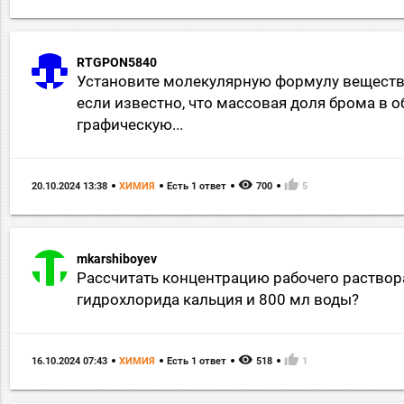
RTGPON5840
Установите молекулярную формулу вещества
если известно, что массовая доля брома в 
графическую...
remove_red_eye
thumb_up
20.10.2024 13:38
ХИМИЯ
Есть 1 ответ
700
5
mkarshiboyev
Рассчитать концентрацию рабочего раствора
гидрохлорида кальция и 800 мл воды?
remove_red_eye
thumb_up
16.10.2024 07:43
ХИМИЯ
Есть 1 ответ
518
1