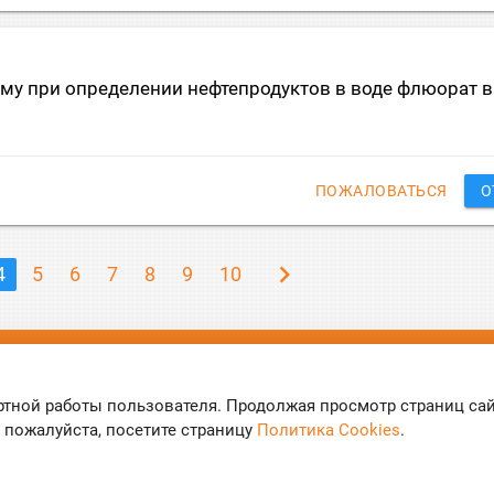
чему при определении нефтепродуктов в воде флюорат 
ПОЖАЛОВАТЬСЯ
О
chevron_right
4
5
6
7
8
9
10
ы
ртной работы пользователя. Продолжая просмотр страниц са
 пожалуйста, посетите страницу
Политика Cookies
.
нфиденциальности