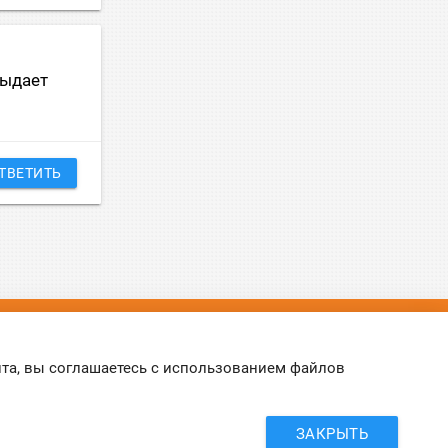
выдает
ТВЕТИТЬ
©
Online-Otvet.ru
, 2012-2026
йта, вы соглашаетесь с использованием файлов
Этот сайт использует cookies
Политика Cookies
. Вы можете указать условия
хранения и доступ к cookies в своем браузере.
ЗАКРЫТЬ