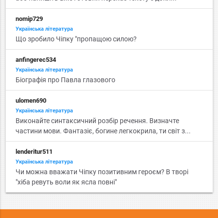
nomip729
Українська література
Що зробило Чіпку "пропащою силою?
anfingerec534
Українська література
Біографія про Павла глазового
ulomen690
Українська література
Виконайте синтаксичний розбір речення. Визначте
частини мови. Фантазіє, богине легкокрила, ти світ з...
lenderitur511
Українська література
Чи можна вважати Чіпку позитивним героєм? В творі
"хіба ревуть воли як ясла повні"