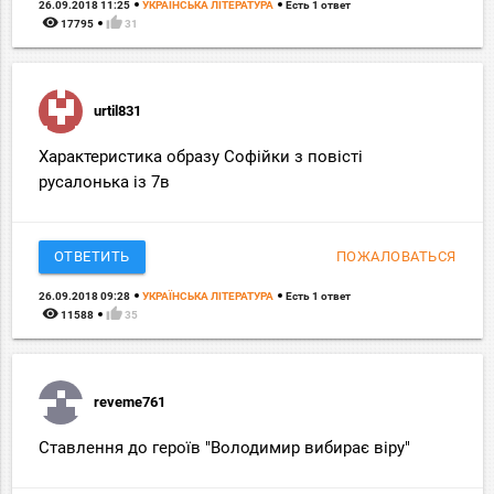
26.09.2018 11:25
УКРАЇНСЬКА ЛІТЕРАТУРА
Есть 1 ответ
remove_red_eye
thumb_up
17795
31
urtil831
Характеристика образу Софійки з повісті
русалонька із 7в
ОТВЕТИТЬ
ПОЖАЛОВАТЬСЯ
26.09.2018 09:28
УКРАЇНСЬКА ЛІТЕРАТУРА
Есть 1 ответ
remove_red_eye
thumb_up
11588
35
reveme761
Ставлення до героїв "Володимир вибирає віру"