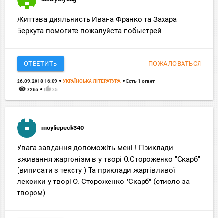
Життэва дияльнисть Ивана Франко та Захара
Беркута помогите пожалуйста побыстрей
ОТВЕТИТЬ
ПОЖАЛОВАТЬСЯ
26.09.2018 16:09
УКРАЇНСЬКА ЛІТЕРАТУРА
Есть 1 ответ
remove_red_eye
thumb_up
7265
35
moyliepeck340
Увага завдання допоможіть мені ! Приклади
вживання жаргонізмів у творі О.Стороженко "Скарб"
(виписати з тексту ) Та приклади жартівливої
лексики у творі О. Стороженко "Скарб" (стисло за
твором)