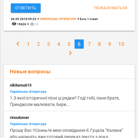
ОТВЕТИТЬ
ПОЖАЛОВАТЬСЯ
26.09.2018 09:22
УКРАЇНСЬКА ЛІТЕРАТУРА
Есть 1 ответ
remove_red_eye
thumb_up
19626
30
chevron_left
1
2
3
4
5
6
7
8
9
10
chevron_right
Новые вопросы
nikitamu615
Українська література
1.З якої історичної пісні ці рядки? Годі тобі, пане-брате,
Ґринджоли малювати, Бери...
rinoutomer
Українська література
Прошу Вас !!Скиньте мені оповідання Є.Гуцала "Калина"
або напишіть вже готовий переказ тексту з докл...