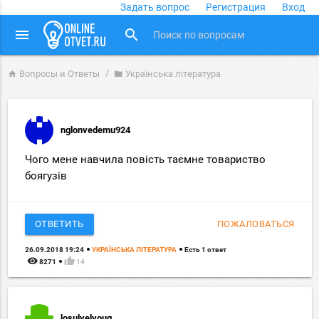
Задать вопрос
Регистрация
Вход
close
menu
search
Вопросы и Ответы
Українська література
home
folder
nglonvedemu924
Чого мене навчила повість таємне товариство
боягузів
ОТВЕТИТЬ
ПОЖАЛОВАТЬСЯ
26.09.2018 19:24
УКРАЇНСЬКА ЛІТЕРАТУРА
Есть 1 ответ
remove_red_eye
thumb_up
8271
14
losulyelyoug