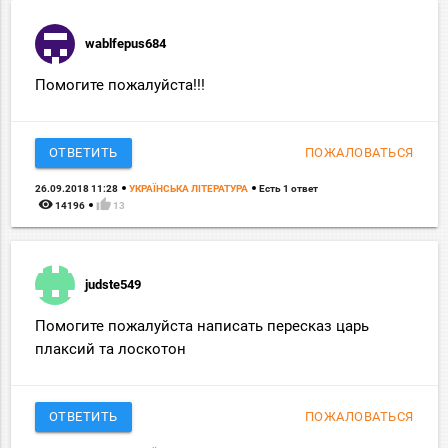
wablfepus684
Помогите пожалуйста!!!
ОТВЕТИТЬ
ПОЖАЛОВАТЬСЯ
26.09.2018 11:28
УКРАЇНСЬКА ЛІТЕРАТУРА
Есть 1 ответ
remove_red_eye
thumb_up
14196
13
judste549
Помогите пожалуйста написать пересказ царь
плаксий та лоскотон
ОТВЕТИТЬ
ПОЖАЛОВАТЬСЯ