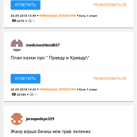
ОТВЕТИТЬ
ПОЖАЛОВАТЬСЯ
26.09.2018 15:49
УКРАЇНСЬКА ЛІТЕРАТУРА
Есть 1 ответ
remove_red_eye
thumb_up
6370
8
medsmeshtend837
План казки про " Правду и Кривду\"
ОТВЕТИТЬ
ПОЖАЛОВАТЬСЯ
26.09.2018 14:43
УКРАЇНСЬКА ЛІТЕРАТУРА
Есть 1 ответ
remove_red_eye
thumb_up
20184
51
jeraupedsps329
Жанр вірша бачиш між трав зелених