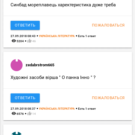
Синбад мореплавець харектеристика дуже треба
ОТВЕТИТЬ
ПОЖАЛОВАТЬСЯ
27.09.2018 08:43
УКРАЇНСЬКА ЛІТЕРАТУРА
Есть 1 ответ
remove_red_eye
thumb_up
5204
46
zedabrstrom665
Художні засоби вірша " О панна Інно " ?
ОТВЕТИТЬ
ПОЖАЛОВАТЬСЯ
27.09.2018 08:37
УКРАЇНСЬКА ЛІТЕРАТУРА
Есть 1 ответ
remove_red_eye
thumb_up
6576
14