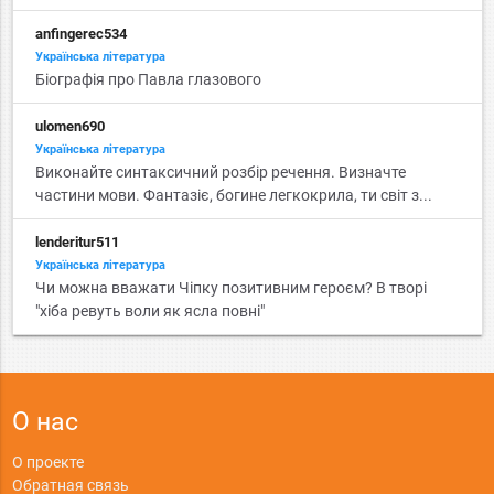
anfingerec534
Українська література
Біографія про Павла глазового
ulomen690
Українська література
Виконайте синтаксичний розбір речення. Визначте
частини мови. Фантазіє, богине легкокрила, ти світ з...
lenderitur511
Українська література
Чи можна вважати Чіпку позитивним героєм? В творі
"хіба ревуть воли як ясла повні"
О нас
О проекте
Обратная связь