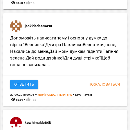
remove_red_eye
thumb_up
3150
16
jeckidedsem490
Допоможіть написати тему і основну думку до
вірша "Веснянка"Дмитра ПавличкоВесно моя,нене,
Нахились до мене,Дай моїм думкам піднятиПагіння
зелене.Дай води дзвінкоїДля душі стрімкоїЩоб
вона не засихала...
ОТВЕТИТЬ
ПОЖАЛОВАТЬСЯ
27.09.2018 09:06
УКРАЇНСЬКА ЛІТЕРАТУРА
Есть 1 ответ
remove_red_eye
thumb_up
8824
192
kewhimalde648