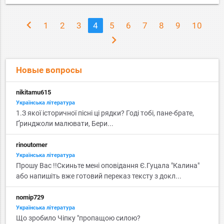
chevron_left
1
2
3
4
5
6
7
8
9
10
chevron_right
Новые вопросы
nikitamu615
Українська література
1.З якої історичної пісні ці рядки? Годі тобі, пане-брате,
Ґринджоли малювати, Бери...
rinoutomer
Українська література
Прошу Вас !!Скиньте мені оповідання Є.Гуцала "Калина"
або напишіть вже готовий переказ тексту з докл...
nomip729
Українська література
Що зробило Чіпку "пропащою силою?