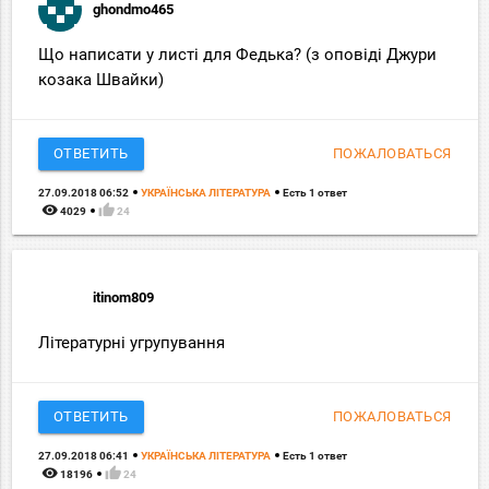
ghondmo465
Що написати у листі для Федька? (з оповіді Джури
козака Швайки)
ОТВЕТИТЬ
ПОЖАЛОВАТЬСЯ
27.09.2018 06:52
УКРАЇНСЬКА ЛІТЕРАТУРА
Есть 1 ответ
remove_red_eye
thumb_up
4029
24
itinom809
Літературні угрупування
ОТВЕТИТЬ
ПОЖАЛОВАТЬСЯ
27.09.2018 06:41
УКРАЇНСЬКА ЛІТЕРАТУРА
Есть 1 ответ
remove_red_eye
thumb_up
18196
24