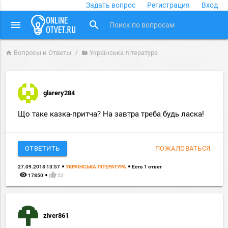
Задать вопрос
Регистрация
Вход
close
menu
search
Вопросы и Ответы
Українська література
home
folder
glarery284
Що таке казка-притча? На завтра треба будь ласка!
ОТВЕТИТЬ
ПОЖАЛОВАТЬСЯ
27.09.2018 13:57
УКРАЇНСЬКА ЛІТЕРАТУРА
Есть 1 ответ
remove_red_eye
thumb_up
17850
52
ziver861