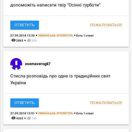
допоможіть написати твір "Осінні турботи"
ОТВЕТИТЬ
ПОЖАЛОВАТЬСЯ
27.09.2018 13:20
УКРАЇНСЬКА ЛІТЕРАТУРА
Есть 1 ответ
remove_red_eye
thumb_up
2863
204
esemaverog87
Стисла розповідь про одне із традиційних свят
України
ОТВЕТИТЬ
ПОЖАЛОВАТЬСЯ
27.09.2018 13:01
УКРАЇНСЬКА ЛІТЕРАТУРА
Есть 1 ответ
remove_red_eye
thumb_up
4263
189