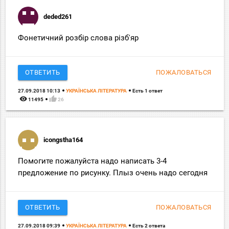
deded261
Фонетичний розбір слова різб'яр
ОТВЕТИТЬ
ПОЖАЛОВАТЬСЯ
27.09.2018 10:13
УКРАЇНСЬКА ЛІТЕРАТУРА
Есть 1 ответ
remove_red_eye
thumb_up
11495
26
icongstha164
Помогите пожалуйста надо написать 3-4
предложение по рисунку. Плыз очень надо сегодня
ОТВЕТИТЬ
ПОЖАЛОВАТЬСЯ
27.09.2018 09:39
УКРАЇНСЬКА ЛІТЕРАТУРА
Есть 2 ответа