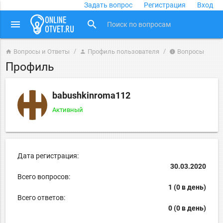
Задать вопрос
Регистрация
Вход
close
menu
search
Вопросы и Ответы
Профиль пользователя
Вопросы
home
person
info
Профиль
babushkinroma112
Активный
Дата регистрация:
30.03.2020
Всего вопросов:
1 (0 в день)
Всего ответов:
0 (0 в день)