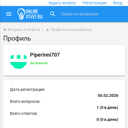
Задать вопрос
Регистрация
Вход
close
menu
search
Вопросы и Ответы
Профиль пользователя
home
person
Профиль
Piperinni707
Активный
Дата регистрация:
06.02.2026
Всего вопросов:
1 (0 в день)
Всего ответов:
0 (0 в день)