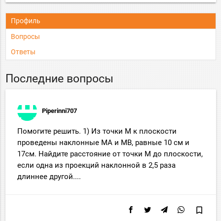
Профиль
Вопросы
Ответы
Последние вопросы
Piperinni707
Помогите решить. 1) Из точки M к плоскости
проведены наклонные MA и MB, равные 10 см и
17см. Найдите расстояние от точки M до плоскости,
если одна из проекций наклонной в 2,5 раза
длиннее другой....
bookmark_border