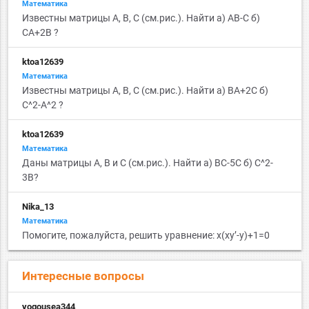
Математика
Известны матрицы А, B, C (см.рис.). Найти а) AB-C б)
СА+2B ?
ktoa12639
Математика
Известны матрицы А, B, C (см.рис.). Найти а) BA+2C б)
С^2-A^2 ?
ktoa12639
Математика
Даны матрицы A, B и C (см.рис.). Найти а) BC-5C б) С^2-
3B?
Nika_13
Математика
Помогите, пожалуйста, решить уравнение: x(xy’-y)+1=0
Интересные вопросы
yogousea344