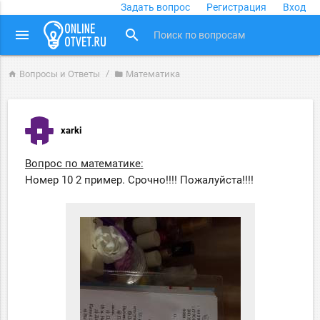
Задать вопрос
Регистрация
Вход
close
menu
search
Вопросы и Ответы
Математика
home
folder
xarki
Вопрос по математике:
Номер 10 2 пример. Срочно!!!! Пожалуйста!!!!