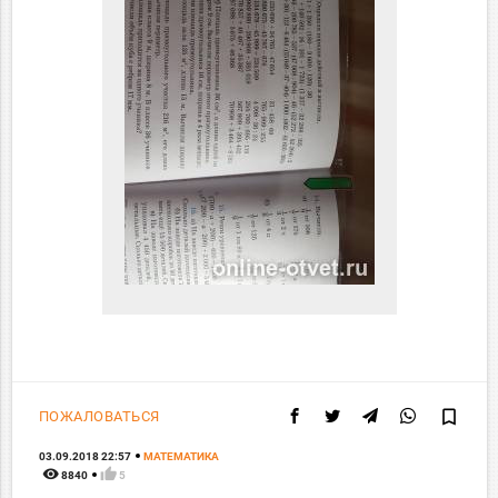
bookmark_border
ПОЖАЛОВАТЬСЯ
03.09.2018 22:57
МАТЕМАТИКА
remove_red_eye
thumb_up
8840
5