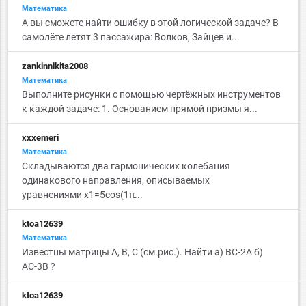
Математика
А вы сможете найти ошибку в этой логической задаче? В
самолёте летят 3 пассажира: Волков, Зайцев и...
zankinnikita2008
Математика
Выполните рисунки с помощью чертёжных инструментов
к каждой задаче: 1. Основанием прямой призмы я...
xxxemeri
Математика
Складываются два гармонических колебания
одинакового направления, описываемых
уравнениями x1=5cos(1π...
ktoa12639
Математика
Известны матрицы А, B, C (см.рис.). Найти а) BC-2A б)
АС-3B ?
ktoa12639