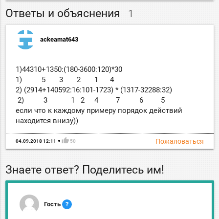
Ответы и объяснения
1
ackeamat643
1)44310+1350:(180-3600:120)*30
1) 5 3 2 1 4
2) (2914+140592:16:101-1723) * (1317-32288:32)
2) 3 1 2 4 7 6 5
если что к каждому примеру порядок действий
находится внизу))
thumb_up
Пожаловаться
04.09.2018 12:11
50
Знаете ответ? Поделитесь им!
Гость
?