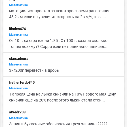
Математика
мотоциклист проехал за некоторое время расстояние
43,2 км.если он увеличит скорость на 2 км/ч,то за...
itholen676
Математика
От 10 т. сахара взяли 1.85 . От 100 т. сахара сколько
тонны возьмут? Сорри если не правильно написал...
cknsadoura
Математика
3кг200г перевести в дробь
fistherferdo845
Математика
1 апреля цена на лыжи снизили на 10% Первого мая цену
снизили еще на 20% после этого лыжи стали стои...
atvedr738
Математика
Запиши буквенные обозначения треугольника ?????