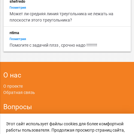
shefredo
Геометрия
Может ли средняя линия треугольника не лежать на
плоскости этого треугольника?
ntima
Геометрия
Помогите с задачей плзз , срочно надо !!!!!!!!!
О нас
О проекте
Обратная связь
Вопросы
Правила
Этот сайт использует файлы cookies для более комфортной
Политика конфиденциальности
работы пользователя. Продолжая просмотр страниц сайта,