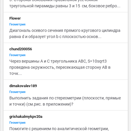
треугольной пирамиды равны 3 и 15 см, боковое ребро...
Flower
Геометрия
Диагональ осевого сечения прямого кругового цилиндра
равна d и образует угол b с плоскостью основ...
chund200056
Геометрия
Через вершины A и C треугольника ABC, S=10sqrt3
проведена окружность, пересекающая сторону AB в
точк...
dimakovalev189
Геометрия
Выполнить задания по стереометрии (плоскости, прямые
и точки) (см.рис. в приложении)?
grishakalmykpv20a
Геометрия
Помогите с решением по аналитической геометрии,