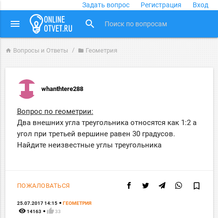
Задать вопрос
Регистрация
Вход
close
menu
search
Вопросы и Ответы
Геометрия
home
folder
whanthtere288
Вопрос по геометрии:
Два внешних угла треугольника относятся как 1:2 а
угол при третьей вершине равен 30 градусов.
Найдите неизвестные углы треугольника
bookmark_border
ПОЖАЛОВАТЬСЯ
25.07.2017 14:15
ГЕОМЕТРИЯ
remove_red_eye
thumb_up
14163
33