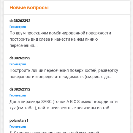
Новые вопросы
ds38262392
Геометрия
По двум проекциям комбинированной поверхности
построить вид слева и нанести на нем линию
пересечения...
ds38262392
Геометрия
Построить линии пересечения поверхностей, развертку
поверхности и определить видимость (см.рис. с да...
ds38262392
Геометрия
Дана пирамида SABC (точки А B C S имеют координаты
xyz (см.табл.), найти неизвестные величины из таб...
polarstarr1
Геометрия
3. Стороны основания правильной усеченной