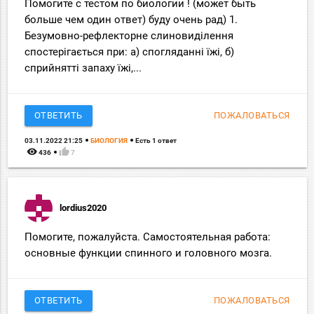
Помогите с тестом по биологии ! (может быть
больше чем один ответ) буду очень рад) 1.
Безумовно-рефлекторне слиновиділення
спостерігається при: а) спогляданні їжі, б)
сприйнятті запаху їжі,...
ОТВЕТИТЬ
ПОЖАЛОВАТЬСЯ
03.11.2022 21:25
БИОЛОГИЯ
Есть 1 ответ
remove_red_eye
thumb_up
436
7
lordius2020
Помогите, пожалуйста. Самостоятельная работа:
основные функции спинного и головного мозга.
ОТВЕТИТЬ
ПОЖАЛОВАТЬСЯ