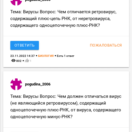
Тема: Вирусы Вопрос: Чем отличается ретровирус,
содержащий плюс-цепь РНК, от неретровируса,
содержащего одноцепочечную плюс-РНК?
ОТВЕТИТЬ
ПОЖАЛОВАТЬСЯ
23.11.2022 14:37
БИОЛОГИЯ
Есть 1 ответ
remove_red_eye
thumb_up
802
1
pogudina_2006
Тема: Вирусы Вопрос: Чем должен отличаться вирус
(не являющийся ретровирусом), содержащий
одноцепочечную плюс-РНК, от вируса, содержащего
одноцепочечную минус-РНК?