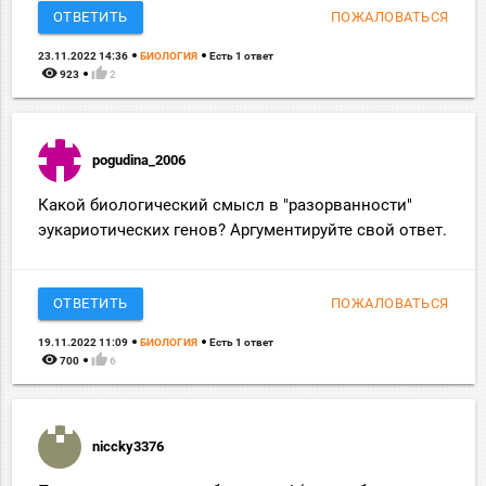
ОТВЕТИТЬ
ПОЖАЛОВАТЬСЯ
23.11.2022 14:36
БИОЛОГИЯ
Есть 1 ответ
remove_red_eye
thumb_up
923
2
pogudina_2006
Какой биологический смысл в "разорванности"
эукариотических генов? Аргументируйте свой ответ.
ОТВЕТИТЬ
ПОЖАЛОВАТЬСЯ
19.11.2022 11:09
БИОЛОГИЯ
Есть 1 ответ
remove_red_eye
thumb_up
700
6
niccky3376