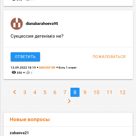
dianabarahoeva95
Сукцессия дегеніміз не?
ОТВЕТИТЬ
ПОЖАЛОВАТЬСЯ
13.09.2022 18:19
БИОЛОГИЯ
Есть 1 ответ
remove_red_eye
thumb_up
350
8
chevron_left
3
4
5
6
7
8
9
10
11
12
chevron_right
Новые вопросы
zabaeva21