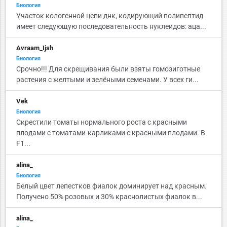
Биология
Участок кологенной цепи днк, кодирующий полипептид
имеет следующую последовательность нуклеидов: аца...
Avraam_Ijsh
Биология
Срочно!!! Для скрещивания были взяты гомозиготные
растения с желтыми и зелёными семенами. У всех ги...
Vek
Биология
Скрестили томаты нормального роста с красными
плодами с томатами-карликами с красными плодами. В
F1...
alina_
Биология
Белый цвет лепестков фиалок доминирует над красным.
Получено 50% розовых и 30% краснолистых фиалок в...
alina_