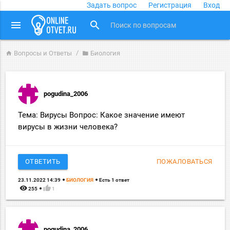
Задать вопрос
Регистрация
Вход
close
menu
search
Вопросы и Ответы
Биология
home
folder
pogudina_2006
Тема: Вирусы Вопрос: Какое значение имеют
вирусы в жизни человека?
ОТВЕТИТЬ
ПОЖАЛОВАТЬСЯ
23.11.2022 14:39
БИОЛОГИЯ
Есть 1 ответ
remove_red_eye
thumb_up
255
1
pogudina_2006