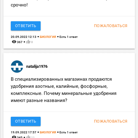
срочно!
ОТВЕТИТЬ
ПОЖАЛОВАТЬСЯ
20.09.2022 12:13
БИОЛОГИЯ
Есть 1 ответ
remove_red_eye
thumb_up
367
8
natalija1976
В специализированных магазинах продаются
удобрения азотные, калийные, фосфорные,
комплексные. Почему минеральные удобрения
имеют разные названия?
ОТВЕТИТЬ
ПОЖАЛОВАТЬСЯ
19.09.2022 17:57
БИОЛОГИЯ
Есть 1 ответ
remove_red_eye
thumb_up
345
11