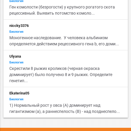
Биология
Ген комолости (безрогости) у крупного рогатого скота
рецессивный. Выявить потомство комоло...
niccky3376
Биология
Моногенное наследование. У человека альбинизм
определяется действием рецессивного гена b, его доми...
Ulyana
Биология
Cкрестили 8 рыжих кроликов (черная окраска
доминирует) было получено 8 и 9 рыжих. Определите
генетип...
Ekaterina05
Биология
1) Нормальный рост у овса (А) доминирует над
гигантизмом (а), а раннеспелость (B) - над позднеспело...