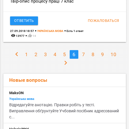
Твір-опис процесу праці 7 клас
ОТВЕТИТЬ
ПОЖАЛОВАТЬСЯ
27.09.2018 18:57
УКРАЇНСЬКА МОВА
Есть 1 ответ
remove_red_eye
thumb_up
13977
14
chevron_left
1
2
3
4
5
6
7
8
9
10
chevron_right
Новые вопросы
MaksON
Українська мова
Відредагуйте анотацію. Правки робіть у тесті.
Виправлення обґрунтуйте Учбовий посібник адресований
с...