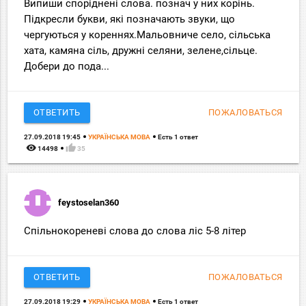
Випиши споріднені слова. познач у них корінь.
Підкресли букви, які позначають звуки, що
чергуються у кореннях.Мальовниче село, сільська
хата, камяна сіль, дружні селяни, зелене,сільце.
Добери до пода...
ОТВЕТИТЬ
ПОЖАЛОВАТЬСЯ
27.09.2018 19:45
УКРАЇНСЬКА МОВА
Есть 1 ответ
remove_red_eye
thumb_up
14498
35
feystoselan360
Спільнокореневі слова до слова ліс 5-8 літер
ОТВЕТИТЬ
ПОЖАЛОВАТЬСЯ
27.09.2018 19:29
УКРАЇНСЬКА МОВА
Есть 1 ответ