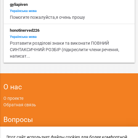
gyliapiven
Українська мова
Помогите пожалуйста,я очень прошу
honotinerved226
Українська мова
Розтавити розділові знаки та виконати ПОВНИЙ
СИНТАКСИЧНИЙ РОЗБІР (підкреслити члени речення,
написат...
О нас
О проекте
Обратная связь
Вопросы
Правила
Этот сайт использует файлы cookies для более комфортной
Политика конфиденциальности