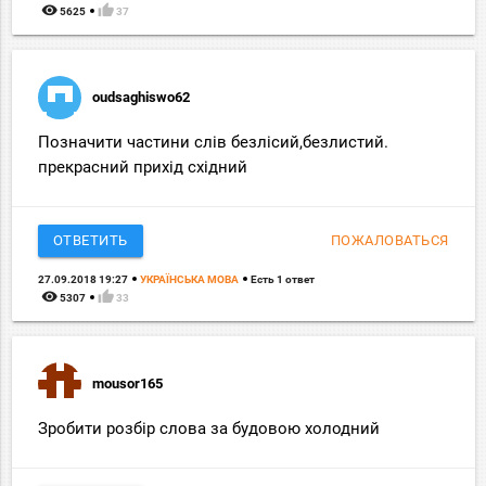
remove_red_eye
thumb_up
5625
37
oudsaghiswo62
Позначити частини слів безлісий,безлистий.
прекрасний прихід східний
ОТВЕТИТЬ
ПОЖАЛОВАТЬСЯ
27.09.2018 19:27
УКРАЇНСЬКА МОВА
Есть 1 ответ
remove_red_eye
thumb_up
5307
33
mousor165
Зробити розбір слова за будовою холодний