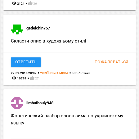
remove_red_eye
thumb_up
2124
36
gedelchin757
Скласти опис в художньому стилі
ОТВЕТИТЬ
ПОЖАЛОВАТЬСЯ
27.09.2018 20:07
УКРАЇНСЬКА МОВА
Есть 1 ответ
remove_red_eye
thumb_up
10774
27
ilmbuthouly948
Фонетический разбор слова зима по украинскому
языку