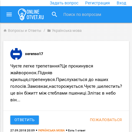
Задать вопрос
Регистрация
Вход
close
menu
search
Вопросы и Ответы
Українська мова
home
folder
xerenso17
Чуєте легке трепетання?Це прокинувся
жайворонок.Підняв
крильця,стрепенувся.Прислухається до наших
голосів.Замовкає,насторожується.Чуєте ,шелестить?
це він біжитт між стеблами пшениці.Злітає в небо
він...
ОТВЕТИТЬ
ПОЖАЛОВАТЬСЯ
27.09.2018 20:09
УКРАЇНСЬКА МОВА
Есть 1 ответ