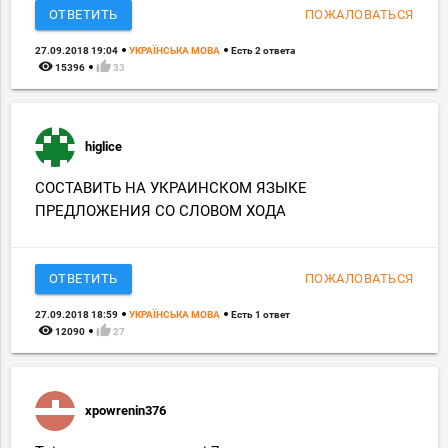
ОТВЕТИТЬ
ПОЖАЛОВАТЬСЯ
27.09.2018 19:04
УКРАЇНСЬКА МОВА
Есть 2 ответа
remove_red_eye
thumb_up
15396
33
higlice
СОСТАВИТЬ НА УКРАИНСКОМ ЯЗЫКЕ
ПРЕДЛОЖЕНИЯ СО СЛОВОМ ХОДА
ОТВЕТИТЬ
ПОЖАЛОВАТЬСЯ
27.09.2018 18:59
УКРАЇНСЬКА МОВА
Есть 1 ответ
remove_red_eye
thumb_up
12090
27
xpowrenin376