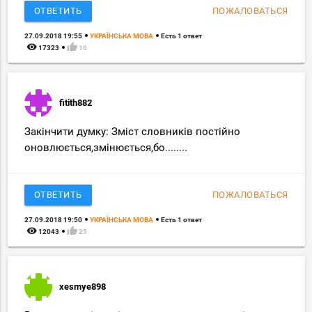
ОТВЕТИТЬ
ПОЖАЛОВАТЬСЯ
27.09.2018 19:55
УКРАЇНСЬКА МОВА
Есть 1 ответ
remove_red_eye
thumb_up
17323
16
fitith882
Закінчити думку: Зміст словників постійно
оновлюється,змінюється,бо........
ОТВЕТИТЬ
ПОЖАЛОВАТЬСЯ
27.09.2018 19:50
УКРАЇНСЬКА МОВА
Есть 1 ответ
remove_red_eye
thumb_up
12043
25
xesmye898