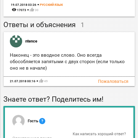
19.07.2018 03:26
РУССКИЙ ЯЗЫК
remove_red_eye
thumb_up
17073
30
Ответы и объяснения
1
ntence
Наконец - это вводное слово. Оно всегда
обособляется запятыми с двух сторон (если только
оно не в начале)
thumb_up
Пожаловаться
21.07.2018 00:16
49
Знаете ответ? Поделитесь им!
Гость
?
Как написать хороший ответ?