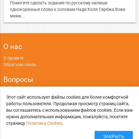
Помогите сделать зодание по русскому напиши
однокоренные слова к соловам Надя Коля Серёжа Вова
мама...
О нас
О проекте
Обратная связь
Вопросы
Правила
Этот сайт использует файлы cookies для более комфортной
Политика конфиденциальности
работы пользователя. Продолжая просмотр страниц сайта,
вы соглашаетесь с использованием файлов cookies. Если вам
©
Online-Otvet.ru
, 2012-2026
нужна дополнительная информация, пожалуйста, посетите
страницу
Политика Cookies
.
Этот сайт использует cookies
Политика Cookies
. Вы можете указать условия
хранения и доступ к cookies в своем браузере.
ЗАКРЫТЬ