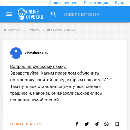
Задать вопрос
Регистрация
Вход
close
menu
search
Вопросы и Ответы
Русский язык
home
folder
vintsthere105
Вопрос по русскому языку:
Здравствуйте! Каким правилом объяснить
постановку запятой перед вторым союзом "И" :"
Там путь всё становился уже, утёсы синее с
трашнее,и, наконец,они,казались,сходились
непроницаемой стеной."
bookmark_border
ПОЖАЛОВАТЬСЯ