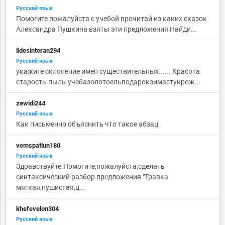
Русский язык
Помогите пожалуйста с учебой прочитай из каких сказок
Александра Пушкина взяты эти предложения Найди...
lidesinteran294
Русский язык
укажите склонение имен существительных...... Красота
старость.пыль.учебазолотоельподарокзимастукрож...
zewidi244
Русский язык
Как письменно объяснить что такое абзац
vemspatlun180
Русский язык
Здравствуйте.Помогите,пожалуйста,сделать
синтаксический разбор предложения "Травка
мягкая,пушистая,ц...
khefevelon304
Русский язык