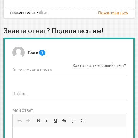
thumb_up
Пожаловаться
18.08.2018 22:38
34
Знаете ответ? Поделитесь им!
Гость
?
Как написать хороший ответ?
Электронная почта
Пароль
Мой ответ