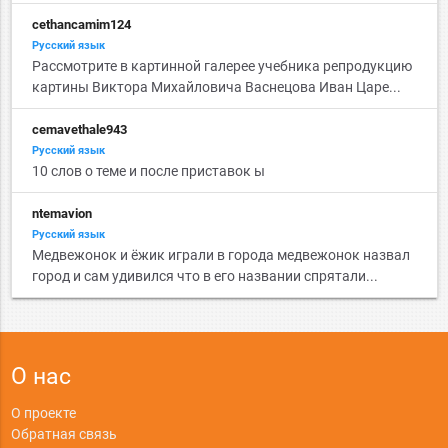
cethancamim124
Русский язык
Рассмотрите в картинной галерее учебника репродукцию
картины Виктора Михайловича Васнецова Иван Царе...
cemavethale943
Русский язык
10 слов о теме и после приставок ы
ntemavion
Русский язык
Медвежонок и ёжик играли в города медвежонок назвал
город и сам удивился что в его названии спрятали...
О нас
О проекте
Обратная связь