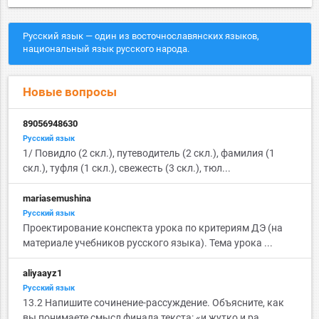
Русский язык — один из восточнославянских языков,
национальный язык русского народа.
Новые вопросы
89056948630
Русский язык
1/ Повидло (2 скл.), путеводитель (2 скл.), фамилия (1
скл.), туфля (1 скл.), свежесть (3 скл.), тюл...
mariasemushina
Русский язык
Проектирование конспекта урока по критериям ДЭ (на
материале учебников русского языка). Тема урока ...
aliyaayz1
Русский язык
13.2 Напишите сочинение-рассуждение. Объясните, как
вы понимаете смысл финала текста: «и жутко и ра...