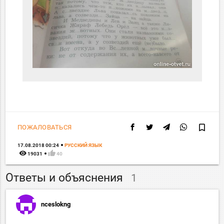
bookmark_border
ПОЖАЛОВАТЬСЯ
17.08.2018 00:24
РУССКИЙ ЯЗЫК
remove_red_eye
thumb_up
19031
40
Ответы и объяснения
1
nceslokng