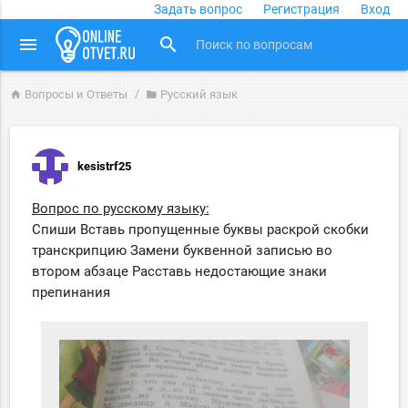
Задать вопрос
Регистрация
Вход
close
menu
search
Вопросы и Ответы
Русский язык
home
folder
kesistrf25
Вопрос по русскому языку:
Спиши Вставь пропущенные буквы раскрой скобки
транскрипцию Замени буквенной записью во
втором абзаце Расставь недостающие знаки
препинания