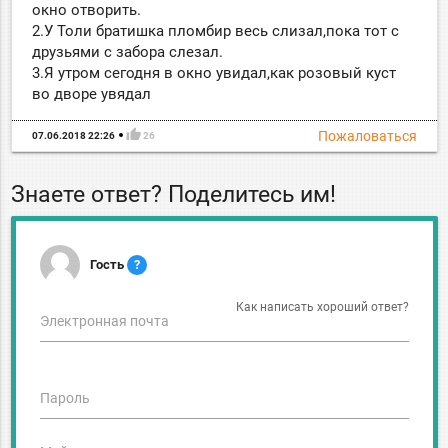
окно отворить.
2.У Толи братишка пломбир весь слизал,пока тот с
друзьями с забора слезал.
3.Я утром сегодня в окно увидал,как розовый куст
во дворе увядал
thumb_up
Пожаловаться
07.06.2018 22:26
26
Знаете ответ? Поделитесь им!
Гость
?
Как написать хороший ответ?
Электронная почта
Пароль