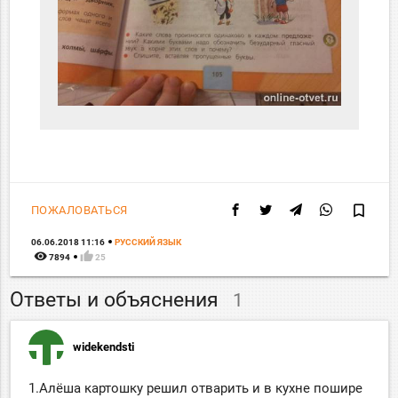
bookmark_border
ПОЖАЛОВАТЬСЯ
06.06.2018 11:16
РУССКИЙ ЯЗЫК
remove_red_eye
thumb_up
7894
25
Ответы и объяснения
1
widekendsti
1.Алёша картошку решил отварить и в кухне пошире