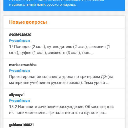
национальный язык русского народа.
Новые вопросы
89056948630
Русский язык
1/ Повидло (2 скл.), путеводитель (2 скл.), фамилия (1
скл.), туфля (1 скл.), свежесть (3 скл.), тюл...
mariasemushina
Русский язык
Проектирование конспекта урока по критериям ДЭ (на
материале учебников русского языка). Тема урока ...
aliyaayz1
Русский язык
13.2 Напишите сочинение-рассуждение. Объясните, как
вы понимаете смысл финала текста: «и жутко и ра...
guldana160821