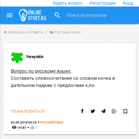
Задать вопрос
Регистрация
Вход
close
menu
search
Вопросы и Ответы
Русский язык
home
folder
foreyokin
Вопрос по русскому языку:
Составить словосочетание со словом ночка в
дательном падеже с предлогами к,по.
bookmark_border
ПОЖАЛОВАТЬСЯ
03.06.2018 04:25
РУССКИЙ ЯЗЫК
remove_red_eye
thumb_up
14187
9