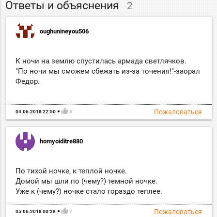
Ответы и объяснения
2
oughunineyou506
К ночи на землю спустилась армада светлячков.
"По ночи мы сможем сбежать из-за точения!"-заорал
Федор.
thumb_up
Пожаловаться
04.06.2018 22:50
8
homyoiditre880
По тихой ночке, к теплой ночке.
Домой мы шли по (чему?) темной ночке.
Уже к (чему?) ночке стало гораздо теплее.
thumb_up
Пожаловаться
05.06.2018 00:28
7