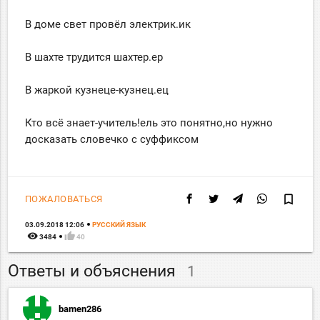
В доме свет провёл электрик.ик
В шахте трудится шахтер.ер
В жаркой кузнеце-кузнец.ец
Кто всё знает-учитель!ель это понятно,но нужно
досказать словечко с суффиксом
bookmark_border
ПОЖАЛОВАТЬСЯ
03.09.2018 12:06
РУССКИЙ ЯЗЫК
remove_red_eye
thumb_up
3484
40
Ответы и объяснения
1
bamen286