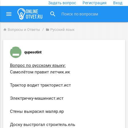
Задать вопрос
Регистрация
Вход
close
menu
search
Вопросы и Ответы
Русский язык
home
folder
qupesotint
Вопрос по русскому языку:
Самолётом правит летчик.ик
Трактор водит тракторист.ист
Электричку-машинист.ист
Стены выкрасил маляр.яр
Доску выстрогал строитель.ель