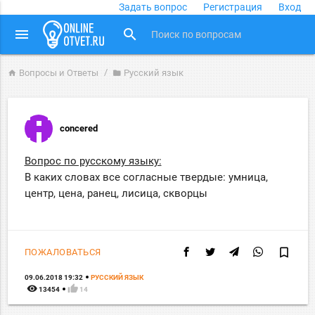
Задать вопрос
Регистрация
Вход
close
menu
search
Вопросы и Ответы
Русский язык
home
folder
concered
Вопрос по русскому языку:
В каких словах все согласные твердые: умница,
центр, цена, ранец, лисица, скворцы
bookmark_border
ПОЖАЛОВАТЬСЯ
09.06.2018 19:32
РУССКИЙ ЯЗЫК
remove_red_eye
thumb_up
13454
14