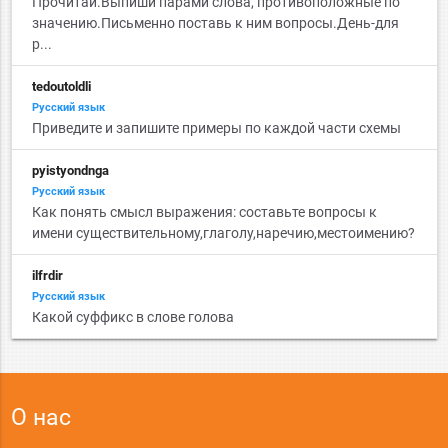
Прочитай.Выпиши парами слова, противоположные по
значению.Письменно поставь к ним вопросы.День-для
р...
tedoutoldli
Русский язык
Приведите и запишите примеры по каждой части схемы
pyistyondnga
Русский язык
Как понять смысл выражения: составьте вопросы к
имени существительному,глаголу,наречию,местоимению?
ilfrdir
Русский язык
Какой суффикс в слове голова
О нас