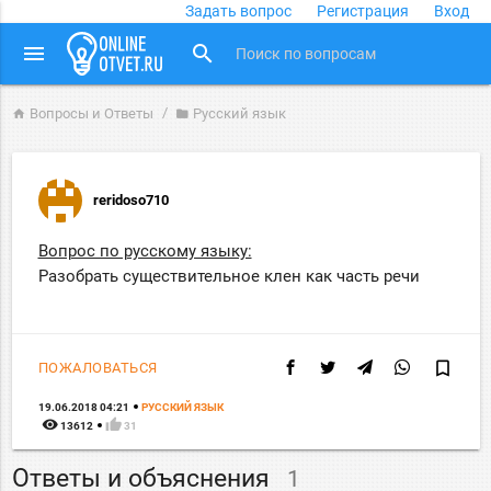
Задать вопрос
Регистрация
Вход
close
menu
search
Вопросы и Ответы
Русский язык
home
folder
reridoso710
Вопрос по русскому языку:
Разобрать существительное клен как часть речи
bookmark_border
ПОЖАЛОВАТЬСЯ
19.06.2018 04:21
РУССКИЙ ЯЗЫК
remove_red_eye
thumb_up
13612
31
Ответы и объяснения
1