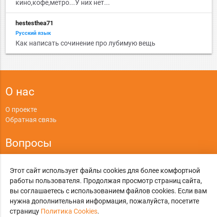
кино,кофе,метро...У них нет...
hestesthea71
Русский язык
Как написать сочинение про лубимую вещь
О нас
О проекте
Обратная связь
Вопросы
Правила
Этот сайт использует файлы cookies для более комфортной
Политика конфиденциальности
работы пользователя. Продолжая просмотр страниц сайта,
вы соглашаетесь с использованием файлов cookies. Если вам
©
Online-Otvet.ru
, 2012-2026
нужна дополнительная информация, пожалуйста, посетите
Этот сайт использует cookies
страницу
Политика Cookies
Политика Cookies
.
. Вы можете указать условия