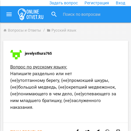
Задать вопрос
Регистрация
Вход
close
menu
search
Вопросы и Ответы
Русский язык
home
folder
jevelysthura765
Вопрос по русскому языку:
Напишите раздельно или нет
(не)утоптанному берегу, (не)промокшей шкуры,
(не)большой медведь, (не)окрепший медвежонок,
(не)понимающего в чем дело, (не)успевающего за
ним младшего братишку, (не)заслуженного
наказания.