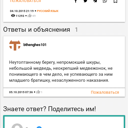
bookmark_border
ПОЖАЛОВАТЬСЯ
04.10.2015 21:19
РУССКИЙ ЯЗЫК
remove_red_eye
thumb_up
11293
49
Ответы и объяснения
1
bthenghes101
Неутоптанному берегу, непромокшей шкуры,
небольшой медведь, неокрепший медвежонок, не
понимающего в чем дело, не успевающего за ним
младшего братишку, незаслуженного наказания.
thumb_up
Пожаловаться
05.10.2015 07:36
1
Знаете ответ? Поделитесь им!