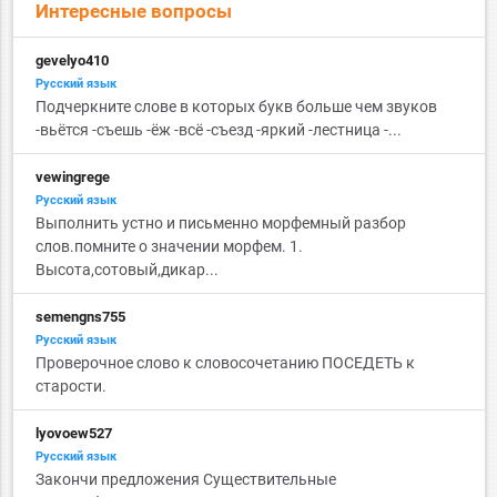
Интересные вопросы
gevelyo410
Русский язык
Подчеркните слове в которых букв больше чем звуков
-вьётся -съешь -ёж -всё -съезд -яркий -лестница -...
vewingrege
Русский язык
Выполнить устно и письменно морфемный разбор
слов.помните о значении морфем. 1.
Высота,сотовый,дикар...
semengns755
Русский язык
Проверочное слово к словосочетанию ПОСЕДЕТЬ к
старости.
lyovoew527
Русский язык
Закончи предложения Существительные