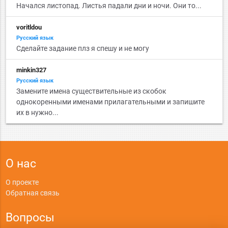
Начался листопад. Листья падали дни и ночи. Они то...
voritldou
Русский язык
Сделайте задание плз я спешу и не могу
minkin327
Русский язык
Замените имена существительные из скобок
однокоренными именами прилагательными и запишите
их в нужно...
О нас
О проекте
Обратная связь
Вопросы