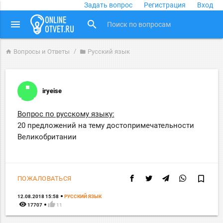
Задать вопрос
Регистрация
Вход
close
menu
search
Вопросы и Ответы
Русский язык
home
folder
iryeise
Вопрос по русскому языку:
20 предложений на тему достопримечательности
Великобритании
bookmark_border
ПОЖАЛОВАТЬСЯ
12.08.2018 15:58
РУССКИЙ ЯЗЫК
remove_red_eye
thumb_up
17707
11