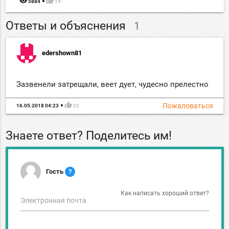
remove_red_eye
thumb_up
5884
14
Ответы и объяснения
1
edershown81
Зазвенели затрещали, веет дует, чудесно прелестно
thumb_up
Пожаловаться
16.05.2018 04:23
22
Знаете ответ? Поделитесь им!
Гость
?
Как написать хороший ответ?
Электронная почта