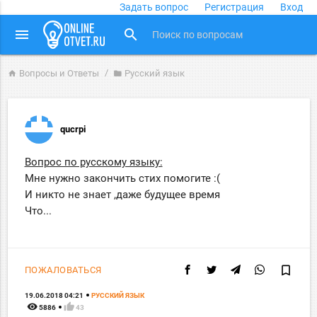
Задать вопрос
Регистрация
Вход
close
menu
search
Вопросы и Ответы
Русский язык
home
folder
qucrpi
Вопрос по русскому языку:
Мне нужно закончить стих помогите :(
И никто не знает ,даже будущее время
Что...
bookmark_border
ПОЖАЛОВАТЬСЯ
19.06.2018 04:21
РУССКИЙ ЯЗЫК
remove_red_eye
thumb_up
5886
43