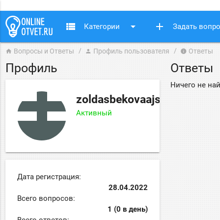
view_list
arrow_drop_down
add
Категории
Задать вопр
Вопросы и Ответы
Профиль пользователя
Ответы
home
person
info
Профиль
Ответы
Ничего не на
zoldasbekovaajsanem
Активный
Дата регистрация:
28.04.2022
Всего вопросов:
1 (0 в день)