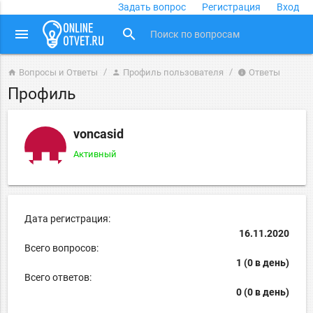
Задать вопрос
Регистрация
Вход
close
menu
search
Вопросы и Ответы
Профиль пользователя
Ответы
home
person
info
Профиль
voncasid
Активный
Дата регистрация:
16.11.2020
Всего вопросов:
1 (0 в день)
Всего ответов:
0 (0 в день)