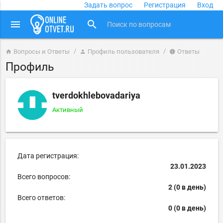
Задать вопрос
Регистрация
Вход
close
menu
search
Вопросы и Ответы
Профиль пользователя
Ответы
home
person
info
Профиль
tverdokhlebovadariya
Активный
Дата регистрация:
23.01.2023
Всего вопросов:
2 (0 в день)
Всего ответов:
0 (0 в день)