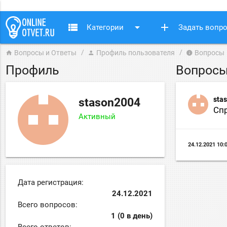
view_list
arrow_drop_down
add
Категории
Задать вопр
Вопросы и Ответы
Профиль пользователя
Вопросы
home
person
info
Профиль
Вопрос
sta
stason2004
Сп
Активный
24.12.2021 10:
Дата регистрация:
24.12.2021
Всего вопросов:
1 (0 в день)