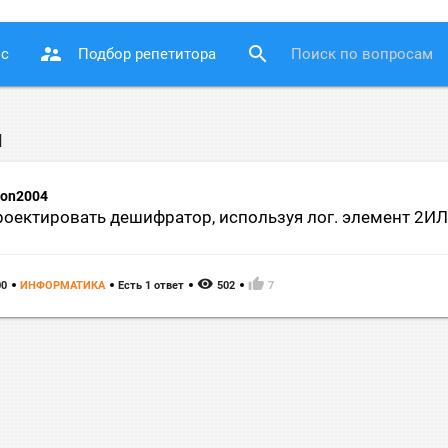
supervisor_account
search
ос
Подбор репетитора
ы
son2004
роектировать дешифратор, используя лог. элемент 2И
remove_red_eye
thumb_up
00
ИНФОРМАТИКА
Есть 1 ответ
502
7