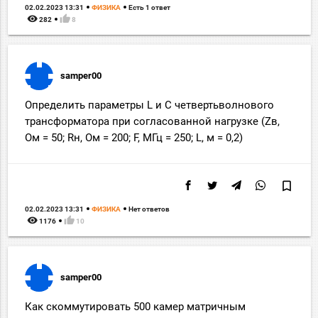
02.02.2023 13:31
ФИЗИКА
Есть 1 ответ
remove_red_eye
thumb_up
282
8
samper00
Определить параметры L и C четвертьволнового
трансформатора при согласованной нагрузке (Zв,
Ом = 50; Rн, Ом = 200; F, МГц = 250; L, м = 0,2)
bookmark_border
02.02.2023 13:31
ФИЗИКА
Нет ответов
remove_red_eye
thumb_up
1176
10
samper00
Как скоммутировать 500 камер матричным