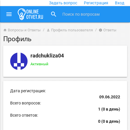
Задать вопрос
Регистрация
Вход
close
menu
search
Вопросы и Ответы
Профиль пользователя
Ответы
home
person
info
Профиль
radchukliza04
Активный
Дата регистрация:
09.06.2022
Всего вопросов:
1 (0 в день)
Всего ответов:
0 (0 в день)