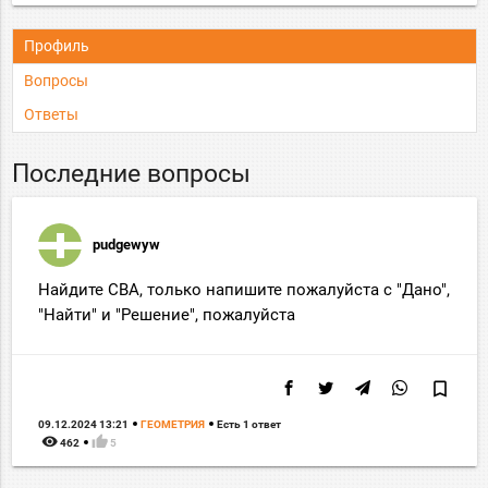
Профиль
Вопросы
Ответы
Последние вопросы
pudgewyw
Найдите СВА, только напишите пожалуйста с "Дано",
"Найти" и "Решение", пожалуйста
bookmark_border
09.12.2024 13:21
ГЕОМЕТРИЯ
Есть 1 ответ
remove_red_eye
thumb_up
462
5