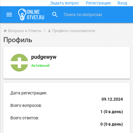
Задать вопрос
Регистрация
Вход
close
menu
search
Вопросы и Ответы
Профиль пользователя
home
person
Профиль
pudgewyw
Активный
Дата регистрация:
09.12.2024
Всего вопросов:
1 (0 в день)
Всего ответов:
0 (0 в день)