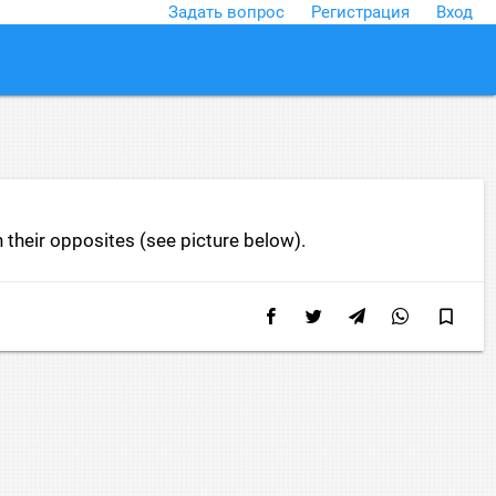
Задать вопрос
Регистрация
Вход
close
heir opposites (see picture below).
bookmark_border