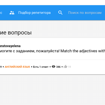
supervisor_account
search
ос
Подбор репетитора
ие вопросы
kratovayelena
огите с заданием, пожалуйста! Мatch the adjectives with t
remove_red_eye
thumb_up
49
АНГЛИЙСКИЙ ЯЗЫК
Есть 1 ответ
346
11