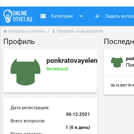
view_list
arrow_drop_down
add
Категории
Задать вопр
Вопросы и Ответы
Профиль пользователя
home
person
Профиль
Последн
pon
ponkratovayelena
Пом
Активный
06.12.2021 07:
Дата регистрация:
06.12.2021
Всего вопросов:
1 (0 в день)