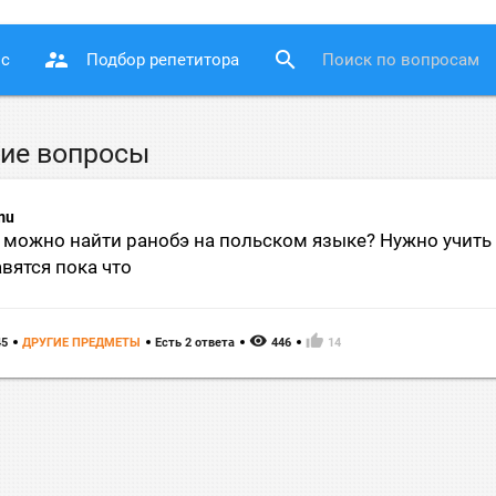
supervisor_account
search
ос
Подбор репетитора
ие вопросы
mu
 можно найти ранобэ на польском языке? Нужно учить п
вятся пока что
remove_red_eye
thumb_up
45
ДРУГИЕ ПРЕДМЕТЫ
Есть 2 ответа
446
14