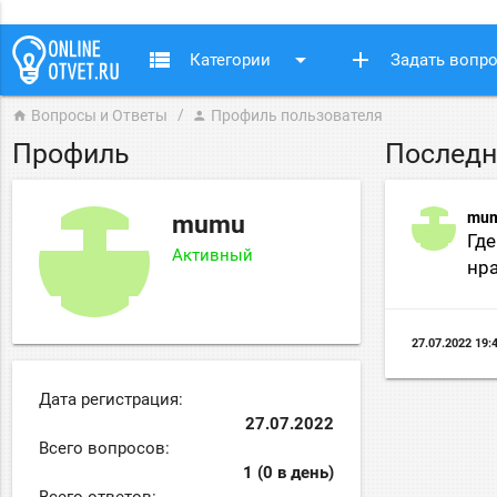
view_list
arrow_drop_down
add
Категории
Задать вопр
Вопросы и Ответы
Профиль пользователя
home
person
Профиль
Последн
mu
mumu
Где
Активный
нра
27.07.2022 19:
Дата регистрация:
27.07.2022
Всего вопросов:
1 (0 в день)