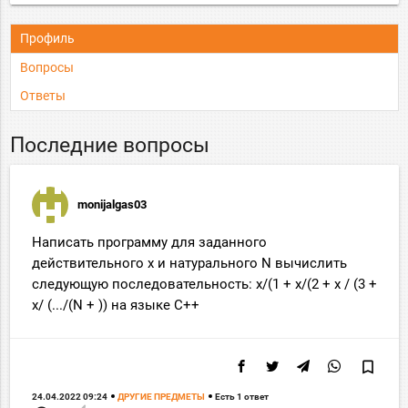
Профиль
Вопросы
Ответы
Последние вопросы
monijalgas03
Написать программу для заданного
действительного x и натурального N вычислить
следующую последовательность: x/(1 + x/(2 + x / (3 +
x/ (.../(N + )) на языке С++
bookmark_border
24.04.2022 09:24
ДРУГИЕ ПРЕДМЕТЫ
Есть 1 ответ