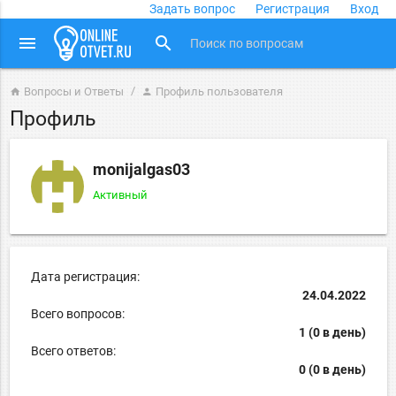
Задать вопрос
Регистрация
Вход
close
menu
search
Вопросы и Ответы
Профиль пользователя
home
person
Профиль
monijalgas03
Активный
Дата регистрация:
24.04.2022
Всего вопросов:
1 (0 в день)
Всего ответов:
0 (0 в день)