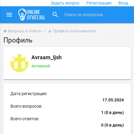
Задать вопрос
Регистрация
Вход
close
menu
search
Вопросы и Ответы
Профиль пользователя
home
person
Профиль
Avraam_Ijsh
Активный
Дата регистрация:
17.05.2024
Всего вопросов:
1 (0 в день)
Всего ответов:
0 (0 в день)