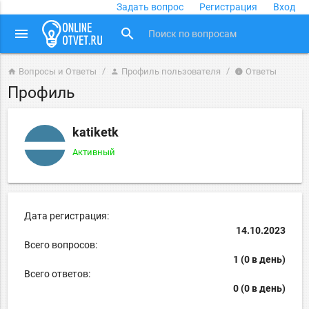
Задать вопрос
Регистрация
Вход
close
menu
search
Вопросы и Ответы
Профиль пользователя
Ответы
home
person
info
Профиль
katiketk
Активный
Дата регистрация:
14.10.2023
Всего вопросов:
1 (0 в день)
Всего ответов:
0 (0 в день)