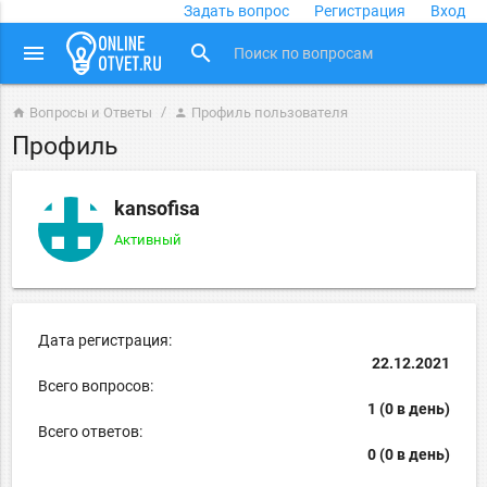
Задать вопрос
Регистрация
Вход
close
menu
search
Вопросы и Ответы
Профиль пользователя
home
person
Профиль
kansofisa
Активный
Дата регистрация:
22.12.2021
Всего вопросов:
1 (0 в день)
Всего ответов:
0 (0 в день)