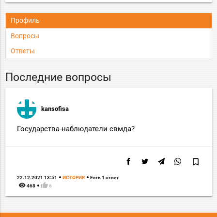
Профиль
Вопросы
Ответы
Последние вопросы
kansofisa
Государства-наблюдатели свмда?
bookmark_border
22.12.2021 13:51
ИСТОРИЯ
Есть 1 ответ
remove_red_eye
thumb_up
468
6