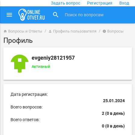
Задать вопрос
Регистрация
Вход
close
menu
search
Вопросы и Ответы
Профиль пользователя
Вопросы
home
person
info
Профиль
evgeniy28121957
Активный
Дата регистрация:
25.01.2024
Всего вопросов:
2 (0 в день)
Всего ответов:
0 (0 в день)