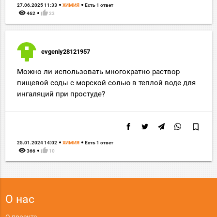
27.06.2025 11:33
ХИМИЯ
Есть 1 ответ
remove_red_eye
thumb_up
462
23
evgeniy28121957
Можно ли использовать многократно раствор
пищевой соды с морской солью в теплой воде для
ингаляций при простуде?
bookmark_border
25.01.2024 14:02
ХИМИЯ
Есть 1 ответ
remove_red_eye
thumb_up
366
10
О нас
О проекте