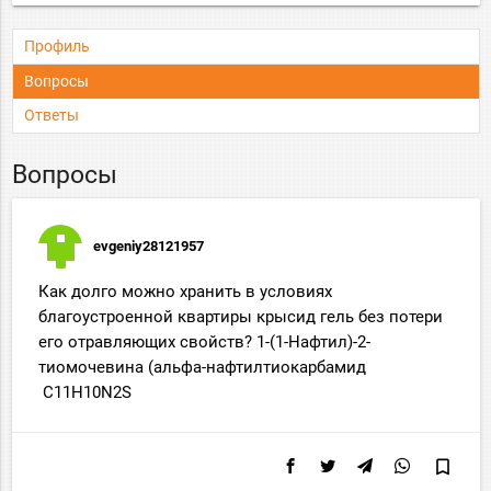
Профиль
Вопросы
Ответы
Вопросы
evgeniy28121957
Как долго можно хранить в условиях
благоустроенной квартиры крысид гель без потери
его отравляющих свойств? 1-(1-Нафтил)-2-
тиомочевина (альфа-нафтилтиокарбамид
C11H10N2S
bookmark_border