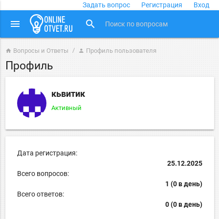
Задать вопрос
Регистрация
Вход
close
menu
search
Вопросы и Ответы
Профиль пользователя
home
person
Профиль
кьвитик
Активный
Дата регистрация:
25.12.2025
Всего вопросов:
1 (0 в день)
Всего ответов:
0 (0 в день)