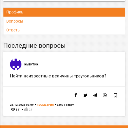
Профиль
Вопросы
Ответы
Последние вопросы
кьвитик
Найти неизвестные величины треугольников?
bookmark_border
25.12.2025 08:09
ГЕОМЕТРИЯ
Есть 1 ответ
remove_red_eye
thumb_up
311
29