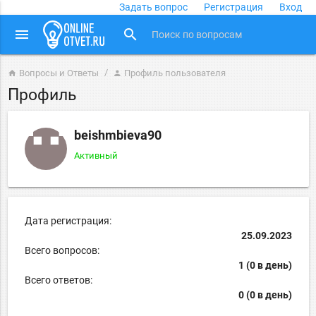
Задать вопрос
Регистрация
Вход
close
menu
search
Вопросы и Ответы
Профиль пользователя
home
person
Профиль
beishmbieva90
Активный
Дата регистрация:
25.09.2023
Всего вопросов:
1 (0 в день)
Всего ответов:
0 (0 в день)