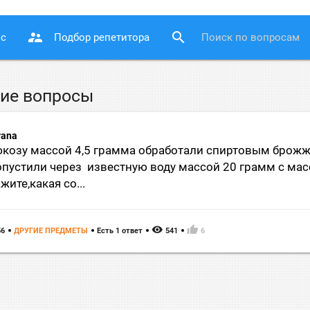
supervisor_account
search
ос
Подбор репетитора
ие вопросы
yana
козу массой 4,5 грамма обработали спиртовым брожже
пустили через известную воду массой 20 грамм с мас
жите,какая со...
remove_red_eye
thumb_up
56
ДРУГИЕ ПРЕДМЕТЫ
Есть 1 ответ
541
6