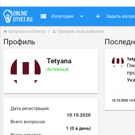
view_list
arrow_drop_down
add
Категории
Задать вопр
Вопросы и Ответы
Профиль пользователя
home
person
Профиль
Последн
Tet
Tetyana
Глю
Активный
про
Ука
10.10.2020 14:
Дата регистрация:
10.10.2020
Всего вопросов:
1 (0 в день)