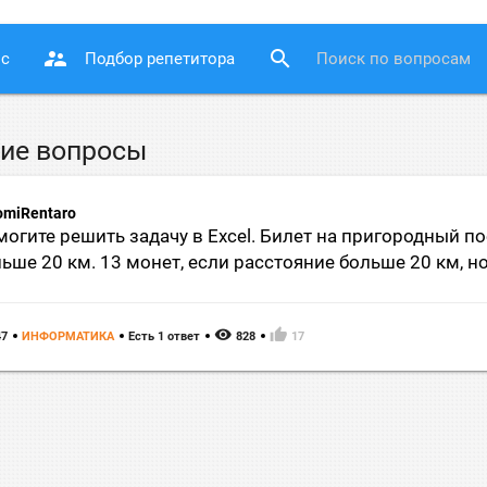
supervisor_account
search
ос
Подбор репетитора
ие вопросы
omiRentaro
огите решить задачу в Excel. Билет на пригородный по
ьше 20 км. 13 монет, если расстояние больше 20 км, но
remove_red_eye
thumb_up
47
ИНФОРМАТИКА
Есть 1 ответ
828
17