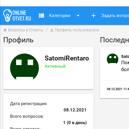
view_list
arrow_drop_down
add
Категории
Задать вопр
Вопросы и Ответы
Профиль пользователя
home
person
Профиль
Последн
Sat
SatomiRentaro
Пом
Активный
бол
08.12.2021 11:
Дата регистрация:
08.12.2021
Всего вопросов:
1 (0 в день)