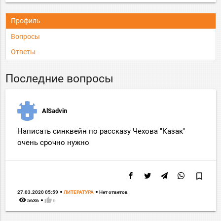
Профиль
Вопросы
Ответы
Последние вопросы
AlSadvin
Написать синквейн по рассказу Чехова "Казак"
очень срочно нужно
bookmark_border
27.03.2020 05:59
ЛИТЕРАТУРА
Нет ответов
remove_red_eye
thumb_up
5636
6