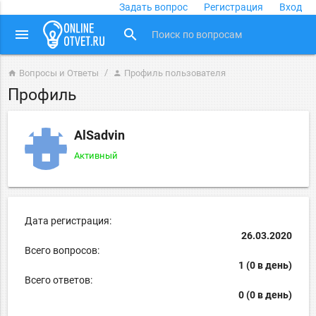
Задать вопрос
Регистрация
Вход
close
menu
search
Вопросы и Ответы
Профиль пользователя
home
person
Профиль
AlSadvin
Активный
Дата регистрация:
26.03.2020
Всего вопросов:
1 (0 в день)
Всего ответов:
0 (0 в день)