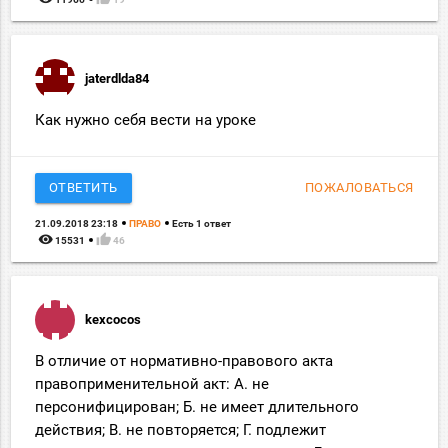
jaterdlda84
Как нужно себя вести на уроке
ОТВЕТИТЬ
ПОЖАЛОВАТЬСЯ
21.09.2018 23:18
ПРАВО
Есть 1 ответ
remove_red_eye
thumb_up
15531
46
kexcocos
В отличие от нормативно-правового акта
правоприменительной акт: А. не
персонифицирован; Б. не имеет длительного
действия; В. не повторяется; Г. подлежит