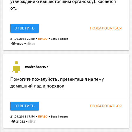
утверждению вышестоящим органом; Д. касается
от...
ОТВЕТИТЬ
ПОЖАЛОВАТЬСЯ
21.09.2018 20:50
ПРАВО
Есть 1 ответ
remove_red_eye
thumb_up
4870
25
wodrchas957
Помогите пожалуйста , презентация на тему
домашний лад и порядок
ОТВЕТИТЬ
ПОЖАЛОВАТЬСЯ
21.09.2018 17:54
ПРАВО
Есть 1 ответ
remove_red_eye
thumb_up
21022
21