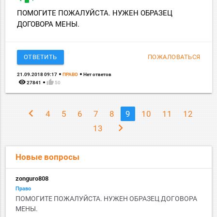
ПОМОГИТЕ ПОЖАЛУЙСТА. НУЖЕН ОБРАЗЕЦ
ДОГОВОРА МЕНЫ.
ОТВЕТИТЬ
ПОЖАЛОВАТЬСЯ
21.09.2018 09:17
ПРАВО
Нет ответов
remove_red_eye
thumb_up
27841
50
chevron_left
4
5
6
7
8
9
10
11
12
chevron_right
13
Новые вопросы
zonguro808
Право
ПОМОГИТЕ ПОЖАЛУЙСТА. НУЖЕН ОБРАЗЕЦ ДОГОВОРА
МЕНЫ.