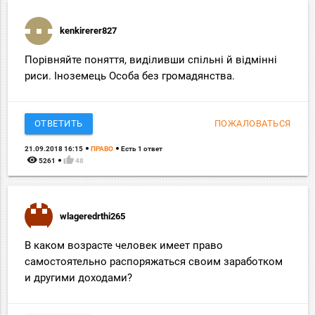
kenkirerer827
Порівняйте поняття, виділивши спільні й відмінні
риси. Іноземець Особа без громадянства.
ОТВЕТИТЬ
ПОЖАЛОВАТЬСЯ
21.09.2018 16:15
ПРАВО
Есть 1 ответ
remove_red_eye
thumb_up
5261
48
wlageredrthi265
В каком возрасте человек имеет право
самостоятельно распоряжаться своим заработком
и другими доходами?