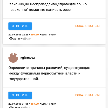
"законно,но несправедливо,справедливо, но
незаконно" помогите написать эссе
ОТВЕТИТЬ
ПОЖАЛОВАТЬСЯ
22.09.2018 02:28
ПРАВО
Есть 1 ответ
remove_red_eye
thumb_up
22149
244
nglden993
Определите причины различий, существующих
между функциями первобытной власти и
государственной.
ОТВЕТИТЬ
ПОЖАЛОВАТЬСЯ
22.09.2018 01:05
ПРАВО
Есть 1 ответ
remove_red_eye
thumb_up
11966
19