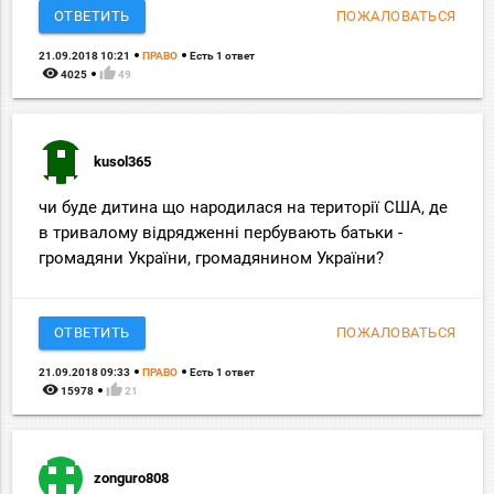
ОТВЕТИТЬ
ПОЖАЛОВАТЬСЯ
21.09.2018 10:21
ПРАВО
Есть 1 ответ
remove_red_eye
thumb_up
4025
49
kusol365
чи буде дитина що народилася на території США, де
в тривалому відрядженні пербувають батьки -
громадяни України, громадянином України?
ОТВЕТИТЬ
ПОЖАЛОВАТЬСЯ
21.09.2018 09:33
ПРАВО
Есть 1 ответ
remove_red_eye
thumb_up
15978
21
zonguro808