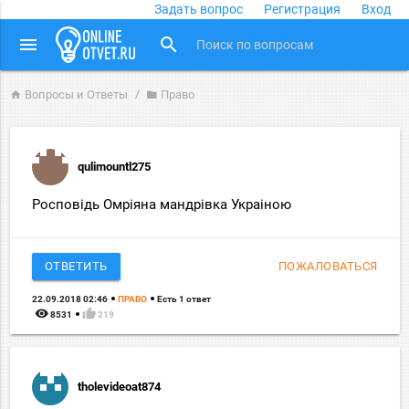
Задать вопрос
Регистрация
Вход
close
menu
search
Вопросы и Ответы
Право
home
folder
qulimountl275
Росповідь Омріяна мандрівка Украіною
ОТВЕТИТЬ
ПОЖАЛОВАТЬСЯ
22.09.2018 02:46
ПРАВО
Есть 1 ответ
remove_red_eye
thumb_up
8531
219
tholevideoat874