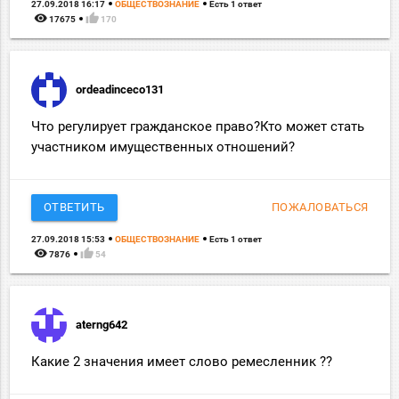
27.09.2018 16:17
ОБЩЕСТВОЗНАНИЕ
Есть 1 ответ
remove_red_eye
thumb_up
17675
170
ordeadinceco131
Что регулирует гражданское право?Кто может стать
участником имущественных отношений?
ОТВЕТИТЬ
ПОЖАЛОВАТЬСЯ
27.09.2018 15:53
ОБЩЕСТВОЗНАНИЕ
Есть 1 ответ
remove_red_eye
thumb_up
7876
54
aterng642
Какие 2 значения имеет слово ремесленник ??