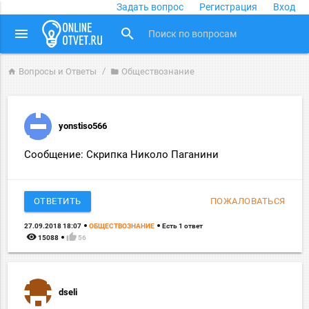
Задать вопрос
Регистрация
Вход
close
menu
search
Вопросы и Ответы
Обществознание
home
folder
yonstiso566
Сообщение: Скрипка Николо Паганини
ОТВЕТИТЬ
ПОЖАЛОВАТЬСЯ
27.09.2018 18:07
ОБЩЕСТВОЗНАНИЕ
Есть 1 ответ
remove_red_eye
thumb_up
15088
56
dseli