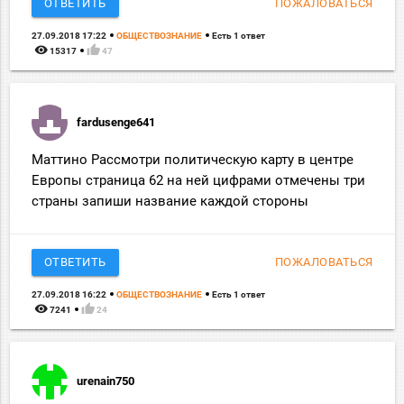
ОТВЕТИТЬ
ПОЖАЛОВАТЬСЯ
27.09.2018 17:22
ОБЩЕСТВОЗНАНИЕ
Есть 1 ответ
remove_red_eye
thumb_up
15317
47
fardusenge641
Маттино Рассмотри политическую карту в центре
Европы страница 62 на ней цифрами отмечены три
страны запиши название каждой стороны
ОТВЕТИТЬ
ПОЖАЛОВАТЬСЯ
27.09.2018 16:22
ОБЩЕСТВОЗНАНИЕ
Есть 1 ответ
remove_red_eye
thumb_up
7241
24
urenain750