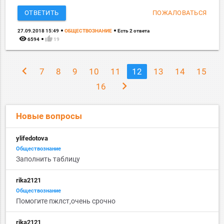
ОТВЕТИТЬ
ПОЖАЛОВАТЬСЯ
27.09.2018 15:49
ОБЩЕСТВОЗНАНИЕ
Есть 2 ответа
remove_red_eye
thumb_up
6594
19
chevron_left
7
8
9
10
11
12
13
14
15
chevron_right
16
Новые вопросы
ylifedotova
Обществознание
Заполнить таблицу
rika2121
Обществознание
Помогите пжлст,очень срочно
rika2121