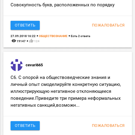
Совокупность букв, расположенных по порядку
ОТВЕТИТЬ
ПОЖАЛОВАТЬСЯ
27.09.2018 16:22
ОБЩЕСТВОЗНАНИЕ
Есть 2 ответа
remove_red_eye
thumb_up
19147
124
cevari665
С6. С опорой на обществоведческие знания и
личный опыт смоделируйте конкретную ситуацию,
иллюстрирующую негативное отклоняющееся
поведение.Приведите три примера неформальных
негативных санкций,возможн...
ОТВЕТИТЬ
ПОЖАЛОВАТЬСЯ