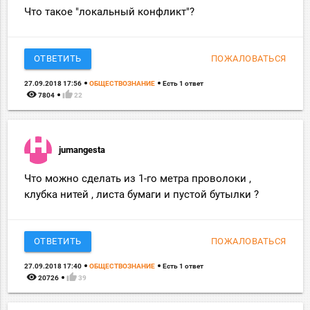
Что такое "локальный конфликт"?
ОТВЕТИТЬ
ПОЖАЛОВАТЬСЯ
27.09.2018 17:56
ОБЩЕСТВОЗНАНИЕ
Есть 1 ответ
remove_red_eye
thumb_up
7804
22
jumangesta
Что можно сделать из 1-го метра проволоки ,
клубка нитей , листа бумаги и пустой бутылки ?
ОТВЕТИТЬ
ПОЖАЛОВАТЬСЯ
27.09.2018 17:40
ОБЩЕСТВОЗНАНИЕ
Есть 1 ответ
remove_red_eye
thumb_up
20726
39