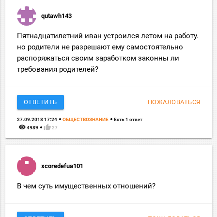
qutawh143
Пятнадцатилетний иван устроился летом на работу.
но родители не разрешают ему самостоятельно
распоряжаться своим заработком законны ли
требования родителей?
ОТВЕТИТЬ
ПОЖАЛОВАТЬСЯ
27.09.2018 17:24
ОБЩЕСТВОЗНАНИЕ
Есть 1 ответ
remove_red_eye
thumb_up
4989
27
xcoredefua101
В чем суть имущественных отношений?