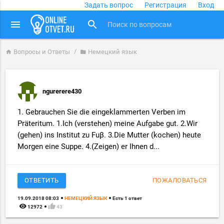
Задать вопрос
Регистрация
Вход
close
menu
search
Вопросы и Ответы
Немецкий язык
home
folder
ngurerere430
1. Gebrauchen Sie die eingeklammerten Verben im
Präteritum. 1.Ich (verstehen) meine Aufgabe gut. 2.Wir
(gehen) ins Institut zu Fuβ. 3.Die Mutter (kochen) heute
Morgen eine Suppe. 4.(Zeigen) er Ihnen d...
ОТВЕТИТЬ
ПОЖАЛОВАТЬСЯ
19.09.2018 08:03
НЕМЕЦКИЙ ЯЗЫК
Есть 1 ответ
remove_red_eye
thumb_up
12972
43