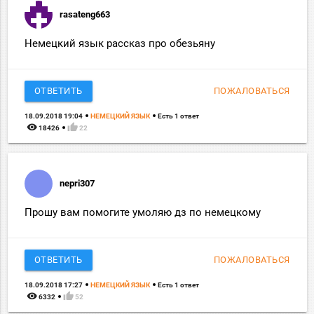
rasateng663
Немецкий язык рассказ про обезьяну
ОТВЕТИТЬ
ПОЖАЛОВАТЬСЯ
18.09.2018 19:04
НЕМЕЦКИЙ ЯЗЫК
Есть 1 ответ
remove_red_eye
thumb_up
18426
22
nepri307
Прошу вам помогите умоляю дз по немецкому
ОТВЕТИТЬ
ПОЖАЛОВАТЬСЯ
18.09.2018 17:27
НЕМЕЦКИЙ ЯЗЫК
Есть 1 ответ
remove_red_eye
thumb_up
6332
52