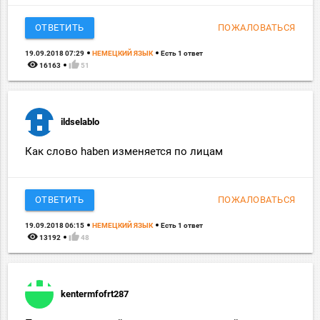
ОТВЕТИТЬ
ПОЖАЛОВАТЬСЯ
19.09.2018 07:29
НЕМЕЦКИЙ ЯЗЫК
Есть 1 ответ
remove_red_eye
thumb_up
16163
51
ildselablo
Как слово haben изменяется по лицам
ОТВЕТИТЬ
ПОЖАЛОВАТЬСЯ
19.09.2018 06:15
НЕМЕЦКИЙ ЯЗЫК
Есть 1 ответ
remove_red_eye
thumb_up
13192
48
kentermfofrt287