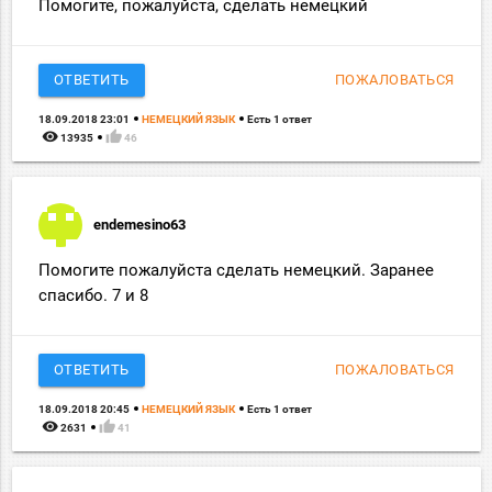
Помогите, пожалуйста, сделать немецкий
ОТВЕТИТЬ
ПОЖАЛОВАТЬСЯ
18.09.2018 23:01
НЕМЕЦКИЙ ЯЗЫК
Есть 1 ответ
remove_red_eye
thumb_up
13935
46
endemesino63
Помогите пожалуйста сделать немецкий. Заранее
спасибо. 7 и 8
ОТВЕТИТЬ
ПОЖАЛОВАТЬСЯ
18.09.2018 20:45
НЕМЕЦКИЙ ЯЗЫК
Есть 1 ответ
remove_red_eye
thumb_up
2631
41