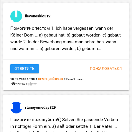
ilevoneskio312
Помогите с тестом 1. Ich habe vergessen, wann der
Kölner Dom … a) gebaut hat; b) gebaut worden; c) gebaut
wurde 2. In der Bewerbung muss man schreiben, wann
und wo man … a) geboren werdet; b) geboren...
ОТВЕТИТЬ
ПОЖАЛОВАТЬСЯ
18.09.2018 16:38
НЕМЕЦКИЙ ЯЗЫК
Есть 1 ответ
remove_red_eye
thumb_up
19926
22
rtaneyomeday829
Помогите пожалуйста!(( Setzen Sie passende Verben
in richtiger Form ein. a) saß oder setzte 1. Der Vater ...