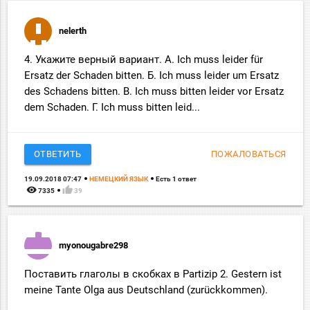
nelerth
4. Укажите верный вариант. А. Ich muss leider für
Ersatz der Schaden bitten. Б. Ich muss leider um Ersatz
des Schadens bitten. В. Ich muss bitten leider vor Ersatz
dem Schaden. Г. Ich muss bitten leid...
ОТВЕТИТЬ
ПОЖАЛОВАТЬСЯ
19.09.2018 07:47
НЕМЕЦКИЙ ЯЗЫК
Есть 1 ответ
remove_red_eye
thumb_up
7335
39
myonougabre298
Поставить глаголы в скобках в Partizip 2. Gestern ist
meine Tante Olga aus Deutschland (zurückkommen).