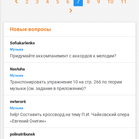
chevron_left
2
3
4
5
6
7
8
9
10
11
chevron_right
Новые вопросы
Sofiakarlenko
Музыка
Придумайте аккомпанемент с аккордов к мелодии?
Nastuha
Музыка
Транспонировать упражнение 10 на стр. 266 по теории
музыки (см. задание в приложении)?
mrteror6
Музыка
help! Составить кроссворд на тему П.И. Чайковский опера
«Евгений Онегин»​​​​​​​
polinatribunsk