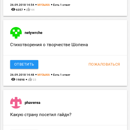
26.09.2018 14:54
МУЗЫКА
Есть 1 ответ
remove_red_eye
thumb_up
6357
44
netywrche
Стихотворения о творчестве Шопена
ОТВЕТИТЬ
ПОЖАЛОВАТЬСЯ
26.09.2018 14:48
МУЗЫКА
Есть 1 ответ
remove_red_eye
thumb_up
19898
23
phaverea
Какую страну посетил гайдн?