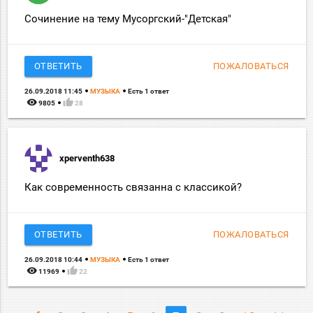
Сочинение на тему Мусоргский-"Детская"
ОТВЕТИТЬ
ПОЖАЛОВАТЬСЯ
26.09.2018 11:45
МУЗЫКА
Есть 1 ответ
remove_red_eye
thumb_up
9805
28
xperventh638
Как современность связанна с классикой?
ОТВЕТИТЬ
ПОЖАЛОВАТЬСЯ
26.09.2018 10:44
МУЗЫКА
Есть 1 ответ
remove_red_eye
thumb_up
11969
22