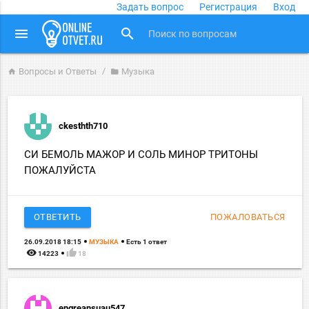
Задать вопрос
Регистрация
Вход
close
menu
search
Вопросы и Ответы
Музыка
home
folder
ckesthth710
СИ БЕМОЛЬ МАЖОР И СОЛЬ МИНОР ТРИТОНЫ
ПОЖАЛУЙСТА
ОТВЕТИТЬ
ПОЖАЛОВАТЬСЯ
26.09.2018 18:15
МУЗЫКА
Есть 1 ответ
remove_red_eye
thumb_up
14223
18
engreansuau547