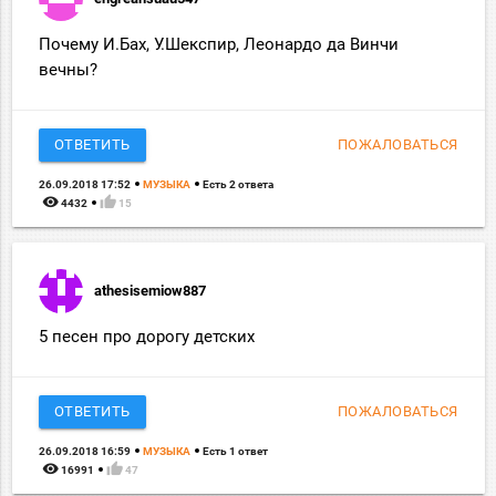
Почему И.Бах, У.Шекспир, Леонардо да Винчи
вечны?
ОТВЕТИТЬ
ПОЖАЛОВАТЬСЯ
26.09.2018 17:52
МУЗЫКА
Есть 2 ответа
remove_red_eye
thumb_up
4432
15
athesisemiow887
5 песен про дорогу детских
ОТВЕТИТЬ
ПОЖАЛОВАТЬСЯ
26.09.2018 16:59
МУЗЫКА
Есть 1 ответ
remove_red_eye
thumb_up
16991
47