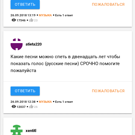
ОТВЕТИТЬ
ПОЖАЛОВАТЬСЯ
26.09.2018 13:19
МУЗЫКА
Есть 1 ответ
remove_red_eye
thumb_up
17546
23
atieta220
Какие песни можно спеть в двенадцать лет чтобы
показать голос (русские песни) СРОЧНО помогите
пожалуйста
ОТВЕТИТЬ
ПОЖАЛОВАТЬСЯ
26.09.2018 12:38
МУЗЫКА
Есть 1 ответ
remove_red_eye
thumb_up
12037
26
xentitl