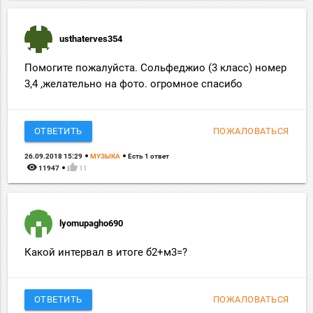
usthaterves354
Помогите пожалуйста. Сольфеджио (3 класс) номер
3,4 ,желательно на фото. огромное спасибо
ОТВЕТИТЬ
ПОЖАЛОВАТЬСЯ
26.09.2018 15:29
МУЗЫКА
Есть 1 ответ
remove_red_eye
thumb_up
11947
11
lyomupagho690
Какой интервал в итоге б2+м3=?
ОТВЕТИТЬ
ПОЖАЛОВАТЬСЯ