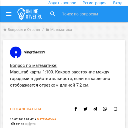
Задать вопрос
Регистрация
Вход
close
menu
search
Вопросы и Ответы
Математика
home
folder
vingrther339
Вопрос по математике:
Масштаб карты 1:100. Каково расстояние между
городами в действительности, если на карте оно
отображается отрезком длиной 7,2 см.
bookmark_border
ПОЖАЛОВАТЬСЯ
16.07.2018 02:47
МАТЕМАТИКА
remove_red_eye
thumb_up
13109
28