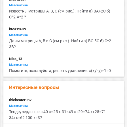
Математика
Известны матрицы А, B, C (см.рис.). Найти а) BA+2C б)
С^2-A^2 ?
ktoa12639
Математика
Даны матрицы A, B и C (см.рис.). Найти а) BC-5C б) С^2-
3B?
Nika_13
Математика
Помогите, пожалуйста, решить уравнение: x(xy’-y)+1=0
Интересные вопросы
thickeater952
Математика
Тендеулерды шеш 40-х=25 х-31=49 х+29=74 х+28=71
34+х=62 100-х=37