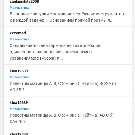
zankinnikita2008
Математика
Выполните рисунки с помощью чертёжных инструментов
к каждой задаче: 1. Основанием прямой призмы я...
xxxemeri
Математика
Складываются два гармонических колебания
одинакового направления, описываемых
уравнениями x1=5cos(1π...
ktoa12639
Математика
Известны матрицы А, B, C (см.рис.). Найти а) BC-2A б)
АС-3B ?
ktoa12639
Математика
Известны матрицы А, B, C (см.рис.). Найти а) AB-C б)
СА+2B ?
ktoa12639