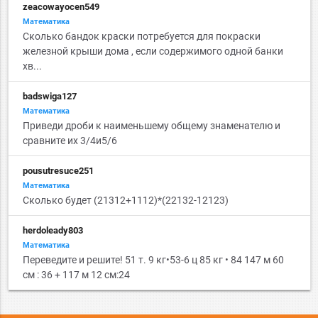
zeacowayocen549
Математика
Сколько бандок краски потребуется для покраски
железной крыши дома , если содержимого одной банки
хв...
badswiga127
Математика
Приведи дроби к наименьшему общему знаменателю и
сравните их 3/4и5/6
pousutresuce251
Математика
Сколько будет (21312+1112)*(22132-12123)
herdoleady803
Математика
Переведите и решите! 51 т. 9 кг•53-6 ц 85 кг • 84 147 м 60
см : 36 + 117 м 12 см:24