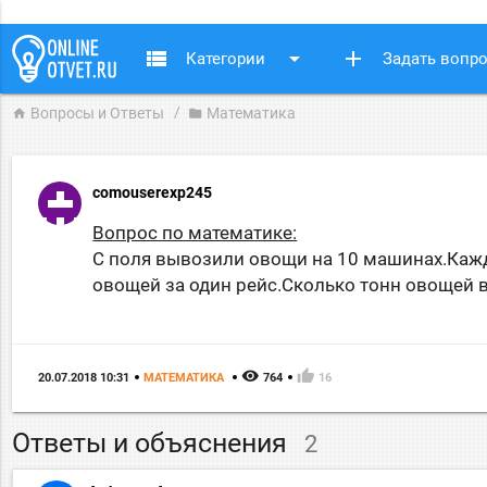
view_list
arrow_drop_down
add
Категории
Задать вопр
Вопросы и Ответы
Математика
home
folder
comouserexp245
Вопрос по математике:
С поля вывозили овощи на 10 машинах.Кажда
овощей за один рейс.Сколько тонн овощей 
remove_red_eye
thumb_up
20.07.2018 10:31
МАТЕМАТИКА
764
16
Ответы и объяснения
2