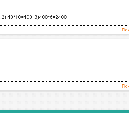
0..2) 40*10=400..3)400*6=2400
По
По