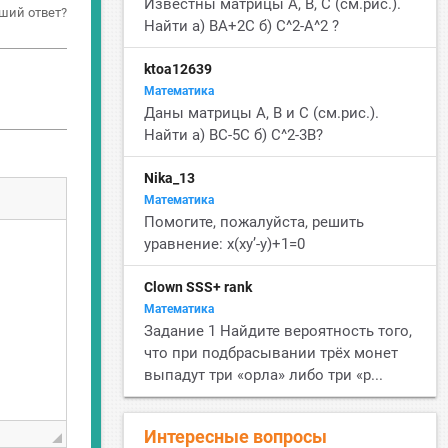
Известны матрицы А, B, C (см.рис.).
ший ответ?
Найти а) BA+2C б) С^2-A^2 ?
ktoa12639
Математика
Даны матрицы A, B и C (см.рис.).
Найти а) BC-5C б) С^2-3B?
Nika_13
Математика
Помогите, пожалуйста, решить
уравнение: x(xy’-y)+1=0
Clown SSS+ rank
Математика
Задание 1 Найдите вероятность того,
что при подбрасывании трёх монет
выпадут три «орла» либо три «р...
Интересные вопросы