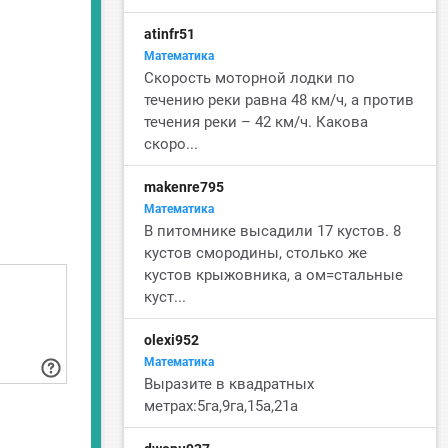
atinfr51
Математика
Скорость моторной лодки по
течению реки равна 48 км/ч, а против
течения реки – 42 км/ч. Какова
скоро...
makenre795
Математика
В питомнике высадили 17 кустов. 8
кустов смородины, столько же
кустов крыжовника, а ом=стальные
куст...
olexi952
Математика
Выразите в квадратных
метрах:5га,9га,15а,21а