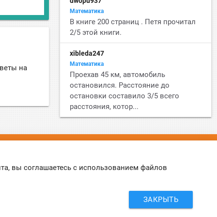
dwopu937
Математика
В книге 200 страниц . Петя прочитал
2/5 этой книги.
xibleda247
Математика
тветы на
Проехав 45 км, автомобиль
остановился. Расстояние до
остановки составило 3/5 всего
расстояния, котор...
©
Online-Otvet.ru
, 2012-2026
йта, вы соглашаетесь с использованием файлов
Этот сайт использует cookies
Политика Cookies
. Вы можете указать условия
хранения и доступ к cookies в своем браузере.
ЗАКРЫТЬ